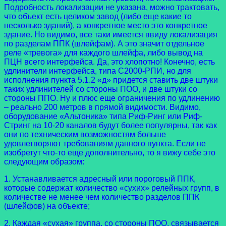
Подробность локализации не указана, можно трактовать,
что объект есть целиком завод (либо еще какие то
несколько зданий), а конкретное место это конкретное
здание. Но видимо, все таки имеется ввиду локализация
по разделам ППК (шлейфам). А это значит отдельное
реле «тревога» для каждого шлейфа, либо вывод на
ПЦН всего интерфейса. Да, это хлопотно! Конечно, есть
удлинители интерфейса, типа С2000-РПИ, но для
исполнения пункта 5.1.2 «д» придется ставить две штуки
таких удлинителей со стороны ПОО, и две штуки со
стороны ППО. Ну и плюс еще ограничения по удлинению
– реально 200 метров в прямой видимости. Видимо,
оборудование «Альтоника» типа Риф-Ринг или Риф-
Стринг на 10-20 каналов будут более популярны, так как
они по техническим возможностям больше
удовлетворяют требованиям данного пункта. Если не
изобретут что-то еще дополнительно, то я вижу себе это
следующим образом:
1. Устанавливается адресный или пороговый ППК,
которые содержат количество «сухих» релейных групп, в
количестве не менее чем количество разделов ППК
(шлейфов) на объекте;
2. Каждая «сухая» группа, со стороны ПОО, связывается