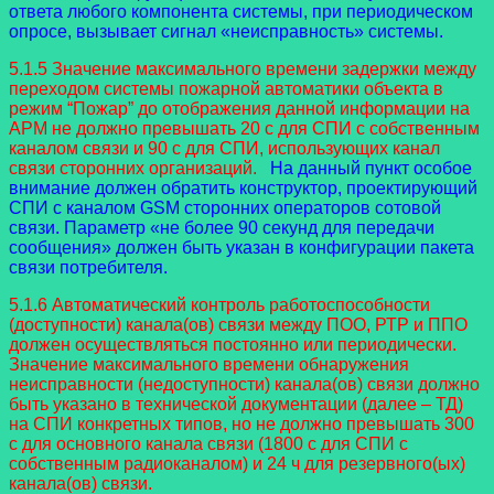
ответа любого компонента системы, при периодическом
опросе, вызывает сигнал «неисправность» системы.
5.1.5 Значение максимального времени задержки между
переходом системы пожарной автоматики объекта в
режим “Пожар” до отображения данной информации на
АРМ не должно превышать 20 с для СПИ с собственным
каналом связи и 90 с для СПИ, использующих канал
связи сторонних организаций.
На данный пункт особое
внимание должен обратить конструктор, проектирующий
СПИ с каналом GSM сторонних операторов сотовой
связи. Параметр «не более 90 секунд для передачи
сообщения» должен быть указан в конфигурации пакета
связи потребителя.
5.1.6 Автоматический контроль работоспособности
(доступности) канала(ов) связи между ПОО, РТР и ППО
должен осуществляться постоянно или периодически.
Значение максимального времени обнаружения
неисправности (недоступности) канала(ов) связи должно
быть указано в технической документации (далее – ТД)
на СПИ конкретных типов, но не должно превышать 300
с для основного канала связи (1800 с для СПИ с
собственным радиоканалом) и 24 ч для резервного(ых)
канала(ов) связи.