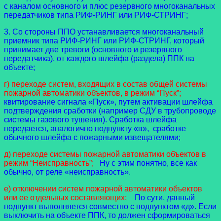
с каналом основного и плюс резервного многоканальных
передатчиков типа РИФ-РИНГ или РИФ-СТРИНГ;
3. Со стороны ППО устанавливается многоканальный
приемник типа РИФ-РИНГ или РИФ-СТРИНГ, который
принимает две тревоги (основного и резервного
передатчика), от каждого шлейфа (раздела) ППК на
объекте;
г) переходе систем, входящих в состав общей системы
пожарной автоматики объектов, в режим “Пуск”;
квитирование сигнала «Пуск», путем активации шлейфа
подтверждения сработки (например СДУ в трубопроводе
системы газового тушения). Сработка шлейфа
передается, аналогично подпункту «в», сработке
обычного шлейфа с пожарными извещателями;
д) переходе системы пожарной автоматики объектов в
режим “Неисправность”;
Ну с этим понятно, все как
обычно, от реле «неисправность».
е) отключении систем пожарной автоматики объектов
или ее отдельных составляющих;
По сути, данный
подпункт выполняется совместно с подпунктом «д». Если
выключить на объекте ППК, то должен сформироваться