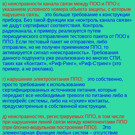
в) неисправности канала связи между ПОО и ППО с
указанием условного номера объекта защиты, с которым
нарушена связь;
это больше требование к конструкции
прибора. Без такой функции как «контроль канала связи»
не дадут сертификат соответствия. Контроль
радиоканала, к примеру, реализуется путем
периодического отправления тестового пакета от ПОО к
ППО. Если тестовый пакет не отправлен, либо
отправлен, но не получен приемником ППО, то
активируется сигнал «неисправность». Требования
данного подпункта уже реализовано во многих СПИ,
таких как «Контакт», «Риф-Ринг», «Риф-Стринг» (это
пример, а не реклама).
г) нарушении электропитания ППО;
это собственно,
просто требование к использованию
сертифицированных источников питания, которые
передают все необходимые тревоги по питанию либо в
интерфейс системы, либо на «сухие» контакты,
предусмотренные в собственной конструкции.
д) неисправностях, регистрируемых ППО, в том числе
при нарушении линий связи между компонентами ППО
(при блочно-модульном построении ППО).
Это
элементарная функция любых систем – отсутствие