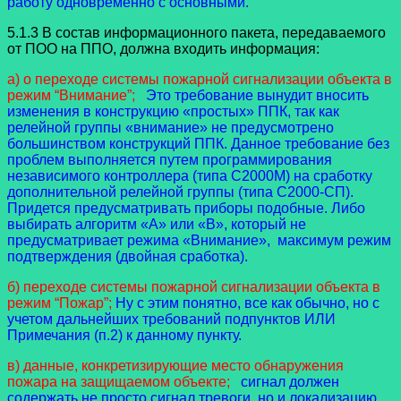
работу одновременно с основными.
5.1.3 В состав информационного пакета, передаваемого
от ПОО на ППО, должна входить информация:
а) о переходе системы пожарной сигнализации объекта в
режим “Внимание”;
Это требование вынудит вносить
изменения в конструкцию «простых» ППК, так как
релейной группы «внимание» не предусмотрено
большинством конструкций ППК. Данное требование без
проблем выполняется путем программирования
независимого контроллера (типа С2000М) на сработку
дополнительной релейной группы (типа С2000-СП).
Придется предусматривать приборы подобные. Либо
выбирать алгоритм «А» или «В», который не
предусматривает режима «Внимание», максимум режим
подтверждения (двойная сработка).
б) переходе системы пожарной сигнализации объекта в
режим “Пожар”;
Ну с этим понятно, все как обычно, но с
учетом дальнейших требований подпунктов ИЛИ
Примечания (п.2) к данному пункту.
в) данные, конкретизирующие место обнаружения
пожара на защищаемом объекте;
сигнал должен
содержать не просто сигнал тревоги, но и локализацию.