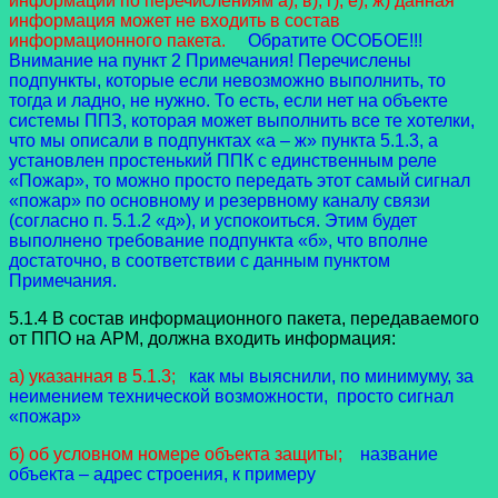
информации по перечислениям а), в), г), е), ж) данная
информация может не входить в состав
информационного пакета.
Обратите ОСОБОЕ!!!
Внимание на пункт 2 Примечания! Перечислены
подпункты, которые если невозможно выполнить, то
тогда и ладно, не нужно. То есть, если нет на объекте
системы ППЗ, которая может выполнить все те хотелки,
что мы описали в подпунктах «а – ж» пункта 5.1.3, а
установлен простенький ППК с единственным реле
«Пожар», то можно просто передать этот самый сигнал
«пожар» по основному и резервному каналу связи
(согласно п. 5.1.2 «д»), и успокоиться. Этим будет
выполнено требование подпункта «б», что вполне
достаточно, в соответствии с данным пунктом
Примечания.
5.1.4 В состав информационного пакета, передаваемого
от ППО на АРМ, должна входить информация:
а) указанная в 5.1.3;
как мы выяснили, по минимуму, за
неимением технической возможности, просто сигнал
«пожар»
б) об условном номере объекта защиты;
название
объекта – адрес строения, к примеру