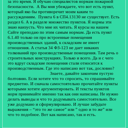
за это время. Я обучаю специалистов нормам пожарной
безопасности. А Вы мня убеждаете, что вот есть пункт,
который яко бы противоречит моим каким то
рассуждениям. Пункта 6 в СП4.13130 не существует. Есть
раздел 6. А в разделе множество пунктов. Я нормы эти
знаю наизусть. Что мне их читать. Я курсы на нашем
Сайте преподаю по этим самым нормам. Да есть пункт
6.1.40 только он про встроенные помещения
производственных зданий, к складским не имеет
отношения. А статья 34 ФЗ-123 не дает никаких
толкований про производственные помещения. Там речь о
строительных конструкциях. Только и всего. Да и с чего
это вдруг складские помещения стали относится к
производственным. Где это написано вот так, дословно?
Знаете, давайте закончим пустую
болтовню. Если хотите что то спросить, то спрашивайте
предметно. И сначала самостоятельно прочитайте пункты
которыми хотите аргументировать. И тексты пунктов
норм принимайте именно так как они написаны. Не нужно
делать выводы и что то додумывать самостоятельно. Все
уже додумано и сформулировано. И лучше забудьте
выражения – “это то же самое” или ” одно и то же” или
что то подобное. Вот как написано, так и есть.