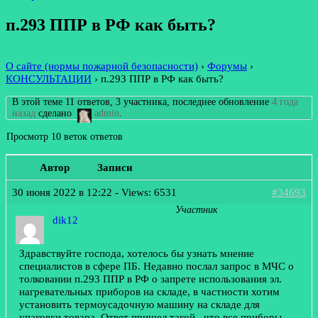
п.293 ППР в РФ как быть?
О сайте (нормы пожарной безопасности)
›
Форумы
›
КОНСУЛЬТАЦИИ
›
п.293 ППР в РФ как быть?
В этой теме 11 ответов, 3 участника, последнее обновление
4 года
назад
сделано
admin
.
Просмотр 10 веток ответов
Автор
Записи
30 июня 2022 в 12:22
- Views: 6531
#34693
Участник
dik12
Здравствуйте господа, хотелось бы узнать мнение
специалистов в сфере ПБ. Недавно послал запрос в МЧС о
толковании п.293 ППР в РФ о запрете использования эл.
нагревательных приборов на складе, в частности хотим
установить термоусадочную машину на складе для
упаковки товара. Ответ пришел такой , что все приборы