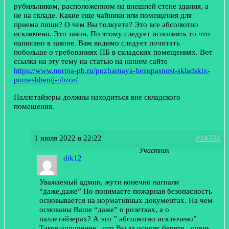
рубильником, расположенном на внешней стене здания, а
не на складе. Какие еще чайники или помещения для
приема пищи? О чем Вы толкуете? Это все абсолютно
исключено. Это закон. По этому следует исполнять то что
написано в законе. Вам видимо следует почитать
побольше о требованиях ПБ в складских помещениях. Вот
ссылка на эту тему на статью на нашем сайте
https://www.norma-pb.ru/pozharnaya-bezopasnost-skladskix-
pomeshhenij-obzor/
Паллетайзеры должны находиться вне складского
помещения.
1 июля 2022 в 22:22
#34704
Участник
dik12
Уважаемый админ, жути конечно нагнали
“даже,даже” Но понимаете пожарная безопасность
основывается на нормативных документах. На чем
основаны Ваше “даже” о розетках, а о
паллетайзерах? А это ” абсолютно исключено”
Такое ощущение , что Вы за основу берете , очень