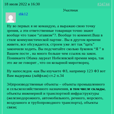
18 июля 2022 в 16:30
#34744
Участник
dik12
Ну во первых я не командую, а выражаю свою точку
зрения, а эти ответственные товарищи точно знают
вообще что такое “атавизм”?. Вообще то коммент.Ваш в
стиле коммунистической партии . Вы в другом времени
живете, все обсуждается, строем уже лет так “цать”
закончили ходить. Вы подсчитайте сколько буковок “Я ” в
Вашем посте , на много больше чем ссылок на закон.
Понимаете Обама лауреат Нобелевской премии мира, так
это же не говорит , что он козырной миротворец.
Ну напоследок -как Вы изучаете ФЗ, например 123 ФЗ вот
Вам выдержка (лайфхак) ст.2 п.34
34)
производственные объекты – объекты промышленного
и сельскохозяйственного назначения,
в том числе склады
,
объекты инженерной и транспортной инфраструктуры
(железнодорожного, автомобильного, речного, морского,
воздушного и трубопроводного транспорта), объекты
связи;