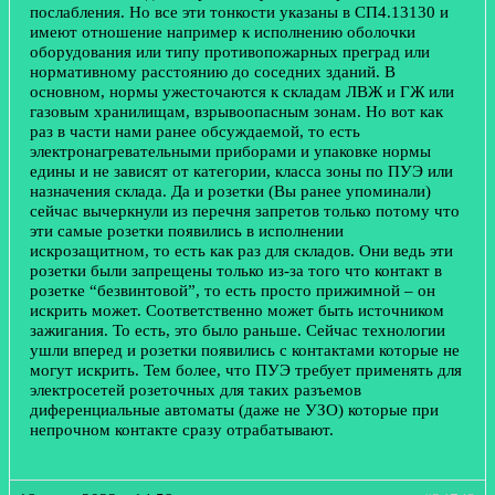
послабления. Но все эти тонкости указаны в СП4.13130 и
имеют отношение например к исполнению оболочки
оборудования или типу противопожарных преград или
нормативному расстоянию до соседних зданий. В
основном, нормы ужесточаются к складам ЛВЖ и ГЖ или
газовым хранилищам, взрывоопасным зонам. Но вот как
раз в части нами ранее обсуждаемой, то есть
электронагревательными приборами и упаковке нормы
едины и не зависят от категории, класса зоны по ПУЭ или
назначения склада. Да и розетки (Вы ранее упоминали)
сейчас вычеркнули из перечня запретов только потому что
эти самые розетки появились в исполнении
искрозащитном, то есть как раз для складов. Они ведь эти
розетки были запрещены только из-за того что контакт в
розетке “безвинтовой”, то есть просто прижимной – он
искрить может. Соответственно может быть источником
зажигания. То есть, это было раньше. Сейчас технологии
ушли вперед и розетки появились с контактами которые не
могут искрить. Тем более, что ПУЭ требует применять для
электросетей розеточных для таких разъемов
диференциальные автоматы (даже не УЗО) которые при
непрочном контакте сразу отрабатывают.