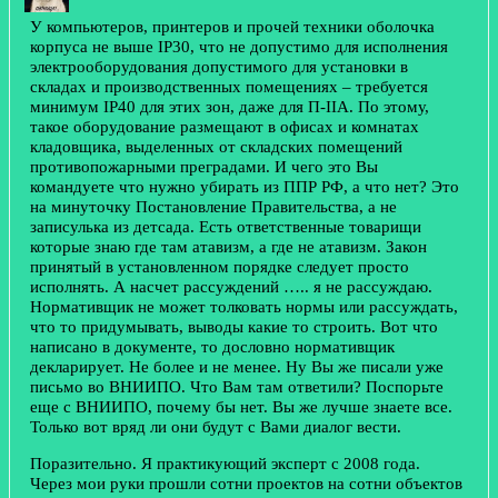
У компьютеров, принтеров и прочей техники оболочка
корпуса не выше IP30, что не допустимо для исполнения
электрооборудования допустимого для установки в
складах и производственных помещениях – требуется
минимум IP40 для этих зон, даже для П-IIА. По этому,
такое оборудование размещают в офисах и комнатах
кладовщика, выделенных от складских помещений
противопожарными преградами. И чего это Вы
командуете что нужно убирать из ППР РФ, а что нет? Это
на минуточку Постановление Правительства, а не
записулька из детсада. Есть ответственные товарищи
которые знаю где там атавизм, а где не атавизм. Закон
принятый в установленном порядке следует просто
исполнять. А насчет рассуждений ….. я не рассуждаю.
Нормативщик не может толковать нормы или рассуждать,
что то придумывать, выводы какие то строить. Вот что
написано в документе, то дословно нормативщик
декларирует. Не более и не менее. Ну Вы же писали уже
письмо во ВНИИПО. Что Вам там ответили? Поспорьте
еще с ВНИИПО, почему бы нет. Вы же лучше знаете все.
Только вот вряд ли они будут с Вами диалог вести.
Поразительно. Я практикующий эксперт с 2008 года.
Через мои руки прошли сотни проектов на сотни объектов