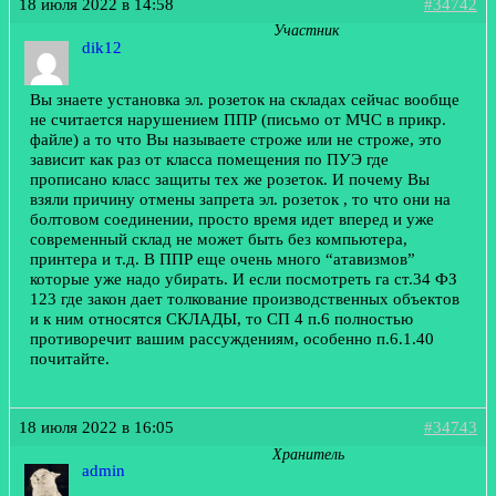
18 июля 2022 в 14:58
#34742
Участник
dik12
Вы знаете установка эл. розеток на складах сейчас вообще
не считается нарушением ППР (письмо от МЧС в прикр.
файле) а то что Вы называете строже или не строже, это
зависит как раз от класса помещения по ПУЭ где
прописано класс защиты тех же розеток. И почему Вы
взяли причину отмены запрета эл. розеток , то что они на
болтовом соединении, просто время идет вперед и уже
современный склад не может быть без компьютера,
принтера и т.д. В ППР еще очень много “атавизмов”
которые уже надо убирать. И если посмотреть га ст.34 ФЗ
123 где закон дает толкование производственных объектов
и к ним относятся СКЛАДЫ, то СП 4 п.6 полностью
противоречит вашим рассуждениям, особенно п.6.1.40
почитайте.
18 июля 2022 в 16:05
#34743
Хранитель
admin