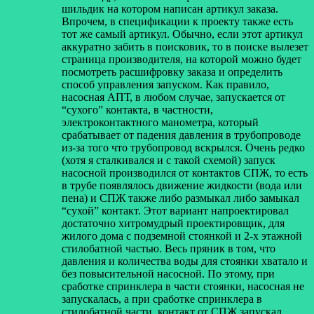
шильдик на котором написан артикул заказа.
Впрочем, в спецификации к проекту также есть
тот же самый артикул. Обычно, если этот артикул
аккуратно забить в поисковик, то в поиске вылезет
страница производителя, на которой можно будет
посмотреть расшифровку заказа и определить
способ управления запуском. Как правило,
насосная АПТ, в любом случае, запускается от
“сухого” контакта, в частности,
электроконтактного манометра, который
срабатывает от падения давления в трубопроводе
из-за того что трубопровод вскрылся. Очень редко
(хотя я сталкивался и с такой схемой) запуск
насосной производился от контактов СПЖ, то есть
в трубе появлялось движение жидкости (вода или
пена) и СПЖ также либо размыкал либо замыкал
“сухой” контакт. Этот вариант напроектировал
достаточно хитромудрый проектировщик, для
жилого дома с подземной стоянкой и 2-х этажной
стилобатной частью. Весь пряник в том, что
давления и количества воды для стоянки хватало и
без повысительной насосной. По этому, при
сработке спринклера в части стоянки, насосная не
запускалась, а при сработке спринклера в
стилобатной части, контакт от СПЖ запускал