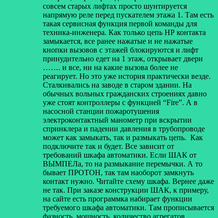
совсем старых лифтах просто шунтируется
напрямую реле перед пускателем этажа 1. Там есть
такая сервисная функция первой команды для
техника-инженера. Как только цепь НР контакта
замыкается, все ранее нажатые и не нажатые
кнопки вызовов с этажей блокируются и лифт
принудительно едет на 1 этаж, открывает двери
……. и все, ни на какие вызова более не
реагирует. Но это уже история практически везде.
Сталкивались на заводе в старом здании. На
обычных вольных гражданских строениях давно
уже стоят контроллеры с функцией “Fire”. А в
насосной станции пожаротушения
электроконтактный манометр при вскрытии
спринклера и падении давления в трубопроводе
может как замыкать, так и размыкать цепь. Как
подключите так и будет. Все зависит от
требований шкафа автоматики. Если ШАК от
ВЫМПЕЛа, то на размыкание перемычки. А то
бывает ПРОТОН, так там наоборот замкнуть
контакт нужно. Читайте схему шкафа. Вернее даже
не так. При заказе конструкции ШАК, к примеру,
на сайте есть программка набирает функции
требуемого шкафа автоматики. Там прописывается
фазность, мощность, количество агрегатов,