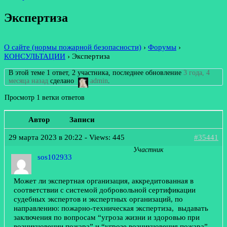
Экспертиза
О сайте (нормы пожарной безопасности)
›
Форумы
›
КОНСУЛЬТАЦИИ
›
Экспертиза
В этой теме 1 ответ, 2 участника, последнее обновление
3 года, 4
месяца назад
сделано
admin
.
Просмотр 1 ветки ответов
Автор
Записи
29 марта 2023 в 20:22
- Views: 445
#35441
Участник
sos102933
Может ли экспертная организация, аккредитованная в
соответствии с системой добровольной сертификации
судебных экспертов и экспертных организаций, по
направлению: пожарно-техническая экспертиза, выдавать
заключения по вопросам “угроза жизни и здоровью при
возникновении пожара” и “угрозе возникновения пожара”.