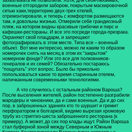
захватывать не позволили. Хотя, для себя-любимых,
военные отгородили забором, покрытым маскировочной
сетью хаки,территорию двух-трех отелей,
отремонтировали, и теперь с комфортом размещаются
там, и довольны жизнью. Отмерили себе грандиозный
пляж, на котором видны красивые грибочки и пирс и
кафешки-рестораны. И все это посреди города-призрака.
Охраняют свой плацдарм, и запрещают
фотографировать в этом месте. Типа все – военный
объект.
Вот мне интересно, можно ли каким то образом
номерочек снять на месяц в этом их “закрытом”
номерном фонде? Или это все для полковников-
генералов и их семей? Обязательно постараюсь
“пощупать” этот вопрос. Было бы прикольно
попользоваться какое то время старинным отелем,
напичканным современными технологиями.
А что случилось с остальным районом Вароша?
После выселения жителей, район постепенно разграбили
мародеры и чиновники, да и сами военные. Да и до сих
пор, в заброшенных зданиях кто то шуршит и гремит
перфоратором и болгаркой, видимо вырезая хромовую
трубу из стриптиз-шеста заброшенного ресторана (к
примеру). А может, до сих пор клады ищут. Район Вароша
стал буферной зоной между Северным и Южным