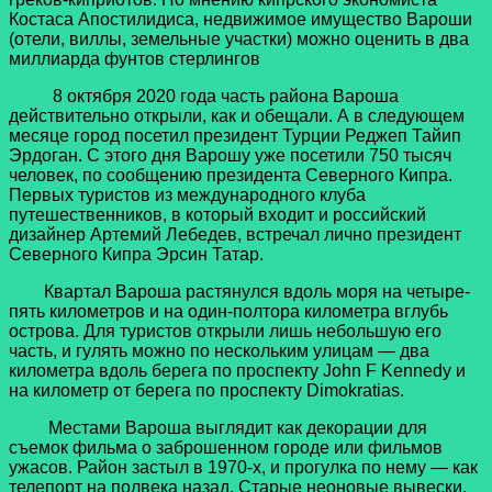
Костаса Апостилидиса, недвижимое имущество Вароши
(отели, виллы, земельные участки) можно оценить в два
миллиарда фунтов стерлингов
8 октября 2020 года часть района Вароша
действительно открыли, как и обещали. А в следующем
месяце город посетил президент Турции Реджеп Тайип
Эрдоган. С этого дня Варошу уже посетили 750 тысяч
человек, по сообщению президента Северного Кипра.
Первых туристов из международного клуба
путешественников, в который входит и российский
дизайнер Артемий Лебедев, встречал лично президент
Северного Кипра Эрсин Татар.
Квартал Вароша растянулся вдоль моря на четыре-
пять километров и на один-полтора километра вглубь
острова.
Для туристов открыли лишь небольшую его
часть, и гулять можно по нескольким улицам — два
километра вдоль берега по проспекту John F Kennedy и
на километр от берега по проспекту Dimokratias.
Местами Вароша выглядит как декорации для
съемок фильма о заброшенном городе или фильмов
ужасов. Район застыл в 1970-х, и прогулка по нему — как
телепорт на полвека назад. Старые неоновые вывески,