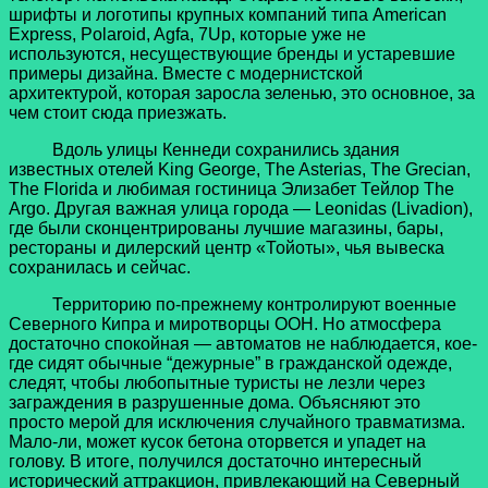
шрифты и логотипы крупных компаний типа American
Express, Polaroid, Agfa, 7Up, которые уже не
используются, несуществующие бренды и устаревшие
примеры дизайна. Вместе с модернистской
архитектурой, которая заросла зеленью, это основное, за
чем стоит сюда приезжать.
Вдоль улицы Кеннеди сохранились здания
известных отелей King George, The Asterias, The Grecian,
The Florida и любимая гостиница Элизабет Тейлор The
Argo. Другая важная улица города — Leonidas (Livadion),
где были сконцентрированы лучшие магазины, бары,
рестораны и дилерский центр «Тойоты», чья вывеска
сохранилась и сейчас.
Территорию по-прежнему контролируют военные
Северного Кипра и миротворцы ООН. Но атмосфера
достаточно спокойная — автоматов не наблюдается, кое-
где сидят обычные “дежурные” в гражданской одежде,
следят, чтобы любопытные туристы не лезли через
заграждения в разрушенные дома. Объясняют это
просто мерой для исключения случайного травматизма.
Мало-ли, может кусок бетона оторвется и упадет на
голову. В итоге, получился достаточно интересный
исторический аттракцион, привлекающий на Северный