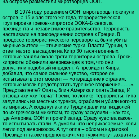
на острове разместили миротворцев ООН.
В 1974 году, решением ООН, миротворцы покинули
остров, а 15 июля этого же года, террористическая
группировка греков-киприотов ЭОКА-Б свергла
президента и независимое правительство. Террористы
настаивали на присоединении острова к Греции. В
процессе террористического переворота, были убиты
мирные жители — этнические турки. Власти Турции, в
ответ на это, высадили на Кипр 30 тысяч военных,
которые заняли около трети территории острова. Греки-
киприоты обвинили американцев в том, что они
допустили подобный инцидент. А президент Кипра
добавил, что самое сильное чувство, которое он
испытывал в этот момент — «отвращение к странам,
которые могли предотвратить турецкое вторжение……».
Представляете? Опять, блин Америка и опять Запад! И
отсюда ихи ухи торчат. Греки, по логике, террористы, типа
залупились на местных туреков, ограбили и убили кого-то
из мирных. А когда кунаки из Турции дали им пиздюлей
по их греческим микиткам, то сразу заскулили – как так,
где Америка, ООН и прочий запад. Сразу чувства какое-
то испытывать стали. А думали, что неприкасаемые, коли
легли под америкосов. А тут оппа – облом и кидалово!
Президент также предположил, что турки могут захватить