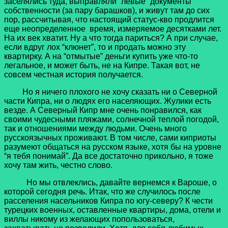
заселялись туда, выправляли “левые” документы
собственности (за пару барашков), и живут там до сих
пор, рассчитывая, что настоящий статус-кво продлится
еще неопределенное время, измеряемое десятками лет.
На их век хватит. Ну а что тогда париться? А при случае,
если вдруг лох “клюнет”, то и продать можно эту
квартирку. А на “отмытые” деньги купить уже что-то
легальное, и может быть, не на Кипре. Такая вот, не
совсем честная история получается.
Но я ничего плохого не хочу сказать ни о Северной
части Кипра, ни о людях его населяющих. Жулики есть
везде. А Северный Кипр мне очень понравился, как
своими чудесными пляжами, солнечной теплой погодой,
так и отношениями между людьми. Очень много
русскоязычных проживают. В том числе, сами киприоты
разумеют общаться на русском языке, хотя бы на уровне
“я тебя понимай”. Да все достаточно прикольно, я тоже
хочу там жить, честно слово.
Но мы отвлеклись, давайте вернемся к Вароше, о
которой сегодня речь. Итак, что же случилось после
расселения насельников Кипра по югу-северу? К чести
турецких военных, оставленные квартиры, дома, отели и
виллы никому из желающих попользоваться,