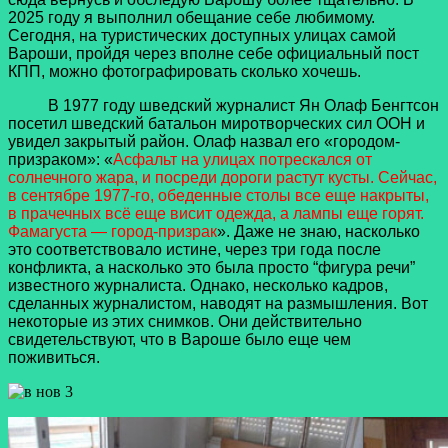
2025 году я выполнил обещание себе любимому.
Сегодня, на туристических доступных улицах самой
Вароши, пройдя через вполне себе официальный пост
КПП, можно фотографировать сколько хочешь.
В 1977 году шведский журналист Ян Олаф Бенгтсон
посетил шведский батальон миротворческих сил ООН и
увидел закрытый район. Олаф назвал его «городом-
призраком»: «
Асфальт на улицах потрескался от
солнечного жара, и посреди дороги растут кусты. Сейчас,
в сентябре 1977-го, обеденные столы все еще накрыты,
в прачечных всё еще висит одежда, а лампы еще горят.
Фамагуста — город-призрак
». Даже не знаю, насколько
это соответствовало истине, через три года после
конфликта, а насколько это была просто “фигура речи”
известного журналиста. Однако, несколько кадров,
сделанных журналистом, наводят на размышления. Вот
некоторые из этих снимков. Они действительно
свидетельствуют, что в Вароше было еще чем
поживиться.