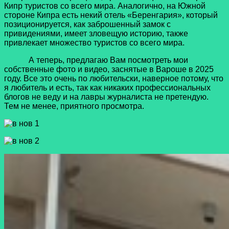
Кипр туристов со всего мира. Аналогично, на Южной
стороне Кипра есть некий отель «Беренгария», который
позиционируется, как заброшенный замок с
привидениями, имеет зловещую историю, также
привлекает множество туристов со всего мира.
А теперь, предлагаю Вам посмотреть мои
собственные фото и видео, заснятые в Вароше в 2025
году. Все это очень по любительски, наверное потому, что
я любитель и есть, так как никаких профессиональных
блогов не веду и на лавры журналиста не претендую.
Тем не менее, приятного просмотра.