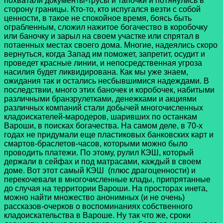
похватали документы-трусы и тапочки и потянулись в
сторону границы. Кто-то, кто испугался везти с собой
ценности, в такое не спокойное время, боясь быть
ограбленным, сложил нажитое богачество в коробочку
или баночку и зарыл на своем участке или спрятал в
потаенных местах своего дома. Многие, надеялись скоро
вернуться, когда Запад им поможет, запретит, осудит и
проведет красные линии, и непосредственная угроза
насилия будет ликвидирована. Как мы уже знаем,
ожидания так и остались несбывшимися надеждами. В
последствии, много этих баночек и коробочек, набитыми
различными бранзрулетками, денежками и акциями
различных компаний стали добычей многочисленных
кладоискателей-мародеров, шаривших по останкам
Вароши, в поисках богачества. На самом деле, в 70-х
годах не придумали еще пластиковых банковских карт и
смартов-браслетов-часов, которыми можно было
проводить платежи. По этому, рулил КЭШ, который
держали в сейфах и под матрасами, каждый в своем
доме. Вот этот самый КЭШ (плюс драгоценности) и
перекочевали в многочисленные клады, припрятанные
до случая на территории Вароши. На просторах инета,
можно найти множество анонимных (и не очень)
рассказов-очерков о воспоминаниях собственного
кладоискательства в Вароше. Ну так что же, сроки