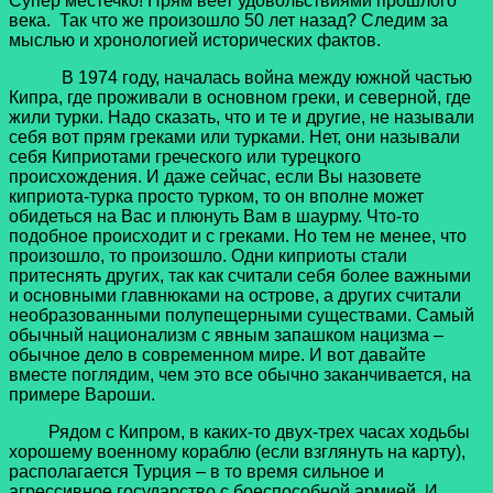
Супер местечко! Прям веет удовольствиями прошлого
века. Так что же произошло 50 лет назад? Следим за
мыслью и хронологией исторических фактов.
В 1974 году, началась война между южной частью
Кипра, где проживали в основном греки, и северной, где
жили турки. Надо сказать, что и те и другие, не называли
себя вот прям греками или турками. Нет, они называли
себя Киприотами греческого или турецкого
происхождения. И даже сейчас, если Вы назовете
киприота-турка просто турком, то он вполне может
обидеться на Вас и плюнуть Вам в шаурму. Что-то
подобное происходит и с греками. Но тем не менее, что
произошло, то произошло. Одни киприоты стали
притеснять других, так как считали себя более важными
и основными главнюками на острове, а других считали
необразованными полупещерными существами. Самый
обычный национализм с явным запашком нацизма –
обычное дело в современном мире. И вот давайте
вместе поглядим, чем это все обычно заканчивается, на
примере Вароши.
Рядом с Кипром, в каких-то двух-трех часах ходьбы
хорошему военному кораблю (если взглянуть на карту),
располагается Турция – в то время сильное и
агрессивное государство с боеспособной армией. И,