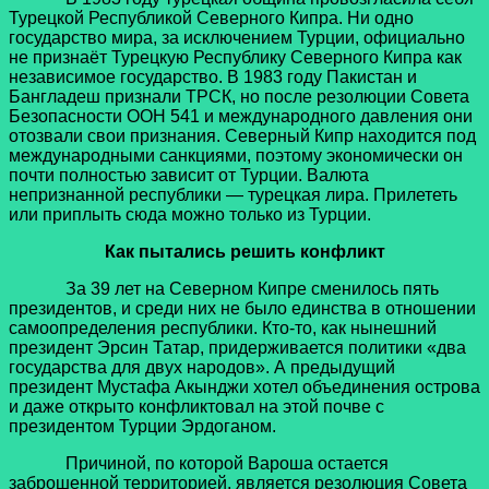
Турецкой Республикой Северного Кипра. Ни одно
государство мира, за исключением Турции, официально
не признаёт Турецкую Республику Северного Кипра как
независимое государство. В 1983 году Пакистан и
Бангладеш признали ТРСК, но после резолюции Совета
Безопасности ООН 541 и международного давления они
отозвали свои признания. Северный Кипр находится под
международными санкциями, поэтому экономически он
почти полностью зависит от Турции. Валюта
непризнанной республики — турецкая лира. Прилететь
или приплыть сюда можно только из Турции.
Как пытались решить конфликт
За 39 лет на Северном Кипре сменилось пять
президентов, и среди них не было единства в отношении
самоопределения республики. Кто-то, как нынешний
президент Эрсин Татар, придерживается политики «два
государства для двух народов». А предыдущий
президент Мустафа Акынджи хотел объединения острова
и даже открыто конфликтовал на этой почве с
президентом Турции Эрдоганом.
Причиной, по которой Вароша остается
заброшенной территорией, является резолюция Совета