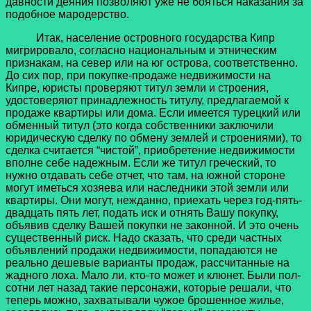
давности деяния позволяют уже не бояться наказания за
подобное мародерство.
Итак, население островного государства Кипр
мигрировало, согласно национальным и этническим
признакам, на север или на юг острова, соответственно.
До сих пор, при покупке-продаже недвижимости на
Кипре, юристы проверяют титул земли и строения,
удостоверяют принадлежность титулу, предлагаемой к
продаже квартиры или дома. Если имеется турецкий или
обменный титул (это когда собственники заключили
юридическую сделку по обмену землей и строениями), то
сделка считается “чистой”, приобретение недвижимости
вполне себе надежным. Если же титул греческий, то
нужно отдавать себе отчет, что там, на южной стороне
могут иметься хозяева или наследники этой земли или
квартиры. Они могут, нежданно, приехать через год-пять-
двадцать пять лет, подать иск и отнять Вашу покупку,
объявив сделку Вашей покупки не законной. И это очень
существенный риск. Надо сказать, что среди частных
объявлений продажи недвижимости, попадаются не
реально дешевые варианты продаж, рассчитанные на
жадного лоха. Мало ли, кто-то может и клюнет. Были пол-
сотни лет назад такие персонажи, которые решали, что
теперь можно, захватывали чужое брошенное жилье,