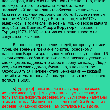
весь остров, и никто их не остановит. Не понятно, кстати,
почему они этого не сделали, коли был такой
“волшебный” повод – защита обиженных этнических
братьев от засилия террористов. Хотя, Турция является
членом НАТО с 1952 года. Естественно, что НАТО и
америкосы, в том числе, имеют на Турцию веские рычаги
воздействия. Видимо,
Фахри Корутюрк,
президент
Турции (1973–1980) на тот момент, решил просто не
залупаться, излишне.
В процессе переселения людей, которое устроили
турецкие военные грекам-киприотам, основному
населению Вароши, дали сутки, чтобы покинуть район. 16
тысяч человек собрали только самое важное и уехали из
своих домов, надеясь, что скоро в вернутся назад. Люди
уходили из своих домов, буквально, в неизвестность.
Около 200 тысяч человек стали беженцами — каждый
третий житель острова. И примерно, пять тысяч человек
погибли в боях.
«
[Турецкие] танки вошли в нашу деревню около
четырех часов [утра]. Мы услышали шум, и все люди
попытались покинуть деревню. Мы были очень напуганы
этими танками. Мы ничего не взяли с собой и бежали из
деревни как можно скорее. Там остались наши дома,