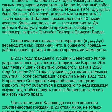
В 1960-х — начале 1970-х годов Фамагуста была
самым популярным курортом на Кипре. Курортный район
Вароша начали строить в 1960-е. И уже в 1974 году здесь
было больше 100 отелей, которые могли вместить 11
тысяч человек. В Вароше проживало почти 40 тысяч
человек, большинство из них — греки-киприоты. До
войны в Фамагусту любили приезжать селебрити,
например, актрисы Элизабет Тейлор и Бриджит Бардо.
Слово «varoş» с османского турецкого (« واروش»)
переводится как «окраина». Что, в общем-то, правда —
район начали строить в полях за пределами Фамагусты.
В 2017 году гражданам Турции и Северного Кипра
разрешили посещать пляж на территории Вароши. Это
был первый шаг к открытию большого участка в 2020
году. А в июле 2017 года случились два знаменательных
события. После реставрации открыли мечеть 1821 года.
И президент Северного Кипра объявил, что греки-
киприоты могут обратиться в комиссию по недвижимому
имуществу, чтобы вернуть свою собственность, если у
них есть на это право.
Часть гостиниц в Вароше до сих пор являются
собственностью граждан из 20 стран мира, не только
греков-киприотов. По мнению кипрского экономиста