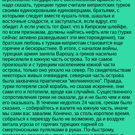
надо сказать, турецкие турки считали киприотских турков
своими единокровными единоверцами, братьями, с
которыми следует вместе кушать плов, шашлык и
восточные сладости, и заступаться, если вдруг, кто
обидит. А если учесть тот факт, что в Кипрском шлейфе,
по всем признакам, должны найтись нефть или газ (турки
сейчас активно разведывают эти месторождения), так
братская любовь к туркам-киприотам становится еще
горячее и бескорыстнее. В итоге, с началом войны,
турецкая армия заняла Варошу, а греков насильно
переселили в южную часть острова. То же самое
произошло и с турецким населением южной части
острова, только оно уехало на север. По свидетельствам
некоторых живых очевидцев, северная часть острова
была захвачена практически “молниеносно”. Правда,
турки потеряли свой корабль, но сказав искренне, они
сами его и потопили, вроде как случайно. Существенного
сопротивления греки не оказали, да и не было чем и кем
его оказывать. В течении недолгих 24 часов, грекам было
сказано, – собирайтесь и валите на южную часть, иначе
мы сами вас завалим. Конечно, за столь короткое время,
собраться к переезду было не возможно, да и воздухе
витала угроза от горячих турецких парней со
смертоносными пулялками в руках. По-быстрому,