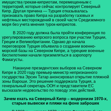
имущества грекам-киприотам, перемещенным с
территорий, которые сейчас контролирует Северный
Кипр. Другая причина — Турция отказывалась
признавать право Кипра на разработку газовых и
нефтяных месторождений в своей части Средиземного
моря без учета мнения турок-киприотов.
В 2020 году должна была пройти конференция по
урегулированию кипрского вопроса при участии Турции,
Греции и Великобритании. Однако до начала
переговоров Турция объявила о создании военно-
морской базы на Северном Кипре, а турецкие военные
беспилотники начали приземляться в аэропорту
Фамагусты.
Накануне президентских выборов на Северном
Кипре в 2020 году премьер-министр непризнанного
государства Эрсин Татар анонсировал открытие пляжной
зоны Вароши. Это решение поддержала Турция, а
генеральный секретарь ООН и представители ЕС
высказали недовольство по поводу этих действий.
Зачем ехать на Северный Кипр – модернизм 1970-х,
старые вывески и пляжи на фоне заброшек