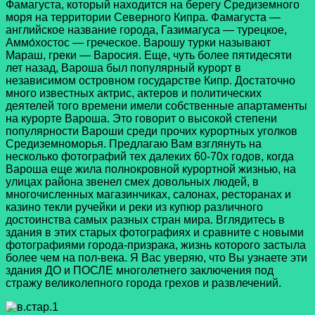
Фамагуста, который находится на берегу Средиземного
моря на территории Северного Кипра. Фамагуста —
английское название города, Газимагуса — турецкое,
Аммо́хостос — греческое. Варошу турки называют
Мараш, греки — Варосия. Еще, чуть более пятидесяти
лет назад, Вароша был популярный курорт в
независимом островном государстве Кипр. Достаточно
много известных актрис, актеров и политических
деятелей того времени имели собственные апартаменты
на курорте Вароша. Это говорит о высокой степени
популярности Вароши среди прочих курортных уголков
Средиземноморья. Предлагаю Вам взглянуть на
несколько фотографий тех далеких 60-70х годов, когда
Вароша еще жила полнокровной курортной жизнью, на
улицах района звенел смех довольных людей, в
многочисленных магазинчиках, салонах, ресторанах и
казино текли ручейки и реки из купюр различного
достоинства самых разных стран мира. Вглядитесь в
здания в этих старых фотографиях и сравните с новыми
фотографиями города-призрака, жизнь которого застыла
более чем на пол-века. Я Вас уверяю, что Вы узнаете эти
здания ДО и ПОСЛЕ многолетнего заключения под
стражу великолепного города грехов и развлечений.