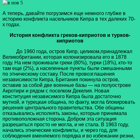
А теперь, давайте погрузимся еще немного глубже в
историю конфликта насельников Кипра в тех далеких 70-
х годах.
История конфликта греков-киприотов и турков-
киприотов
До 1960 года, остров Кипр, целиком,принадлежал
Великобритании, которая колонизировала его в 1878
году. На нем проживали греки (80%), турки (18%), кто-то
там еще (2%), а населенные пункты были смешанными
по этническому составу. После провозглашения
независимости Кипра, Британия покинула остров,
оставив за собой две военные базы — на полуострове
Акротири и рядом с поселком Декелия. Новая
конституция независимого Кипра была достаточно
мутной, и турецкая община, по факту, могла блокировать
решения центрального правительства. Обе общины
отказывались исполнять законы, которые принимала
противоположная сторона. Добром эта ситуация
разрешиться просто не могла, и не стала. В 1963 году,
начались этнические конфликты, и через год, для
соблюдения вменяемого порядка и во избежании резни,