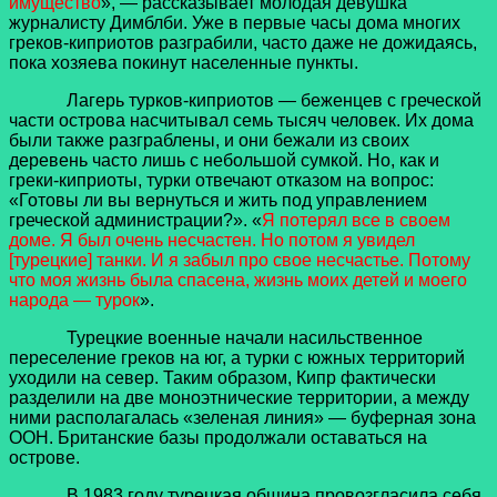
имущество
», — рассказывает молодая девушка
журналисту Димблби. Уже в первые часы дома многих
греков-киприотов разграбили, часто даже не дожидаясь,
пока хозяева покинут населенные пункты.
Лагерь турков-киприотов — беженцев с греческой
части острова насчитывал семь тысяч человек. Их дома
были также разграблены, и они бежали из своих
деревень часто лишь с небольшой сумкой. Но, как и
греки-киприоты, турки отвечают отказом на вопрос:
«Готовы ли вы вернуться и жить под управлением
греческой администрации?». «
Я потерял все в своем
доме. Я был очень несчастен. Но потом я увидел
[турецкие] танки. И я забыл про свое несчастье. Потому
что моя жизнь была спасена, жизнь моих детей и моего
народа — турок
».
Турецкие военные начали насильственное
переселение греков на юг, а турки с южных территорий
уходили на север. Таким образом, Кипр фактически
разделили на две моноэтнические территории, а между
ними располагалась «зеленая линия» — буферная зона
ООН. Британские базы продолжали оставаться на
острове.
В 1983 году турецкая община провозгласила себя