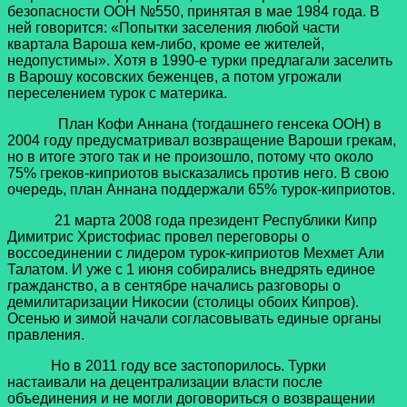
безопасности ООН №550, принятая в мае 1984 года. В
ней говорится: «Попытки заселения любой части
квартала Вароша кем-либо, кроме ее жителей,
недопустимы». Хотя в 1990-е турки предлагали заселить
в Варошу косовских беженцев, а потом угрожали
переселением турок с материка.
План Кофи Аннана (тогдашнего генсека ООН) в
2004 году предусматривал возвращение Вароши грекам,
но в итоге этого так и не произошло, потому что около
75% греков-киприотов высказались против него. В свою
очередь, план Аннана поддержали 65% турок-киприотов.
21 марта 2008 года президент Республики Кипр
Димитрис Христофиас провел переговоры о
воссоединении с лидером турок-киприотов Мехмет Али
Талатом. И уже с 1 июня собирались внедрять единое
гражданство, а в сентябре начались разговоры о
демилитаризации Никосии (столицы обоих Кипров).
Осенью и зимой начали согласовывать единые органы
правления.
Но в 2011 году все застопорилось. Турки
настаивали на децентрализации власти после
объединения и не могли договориться о возвращении