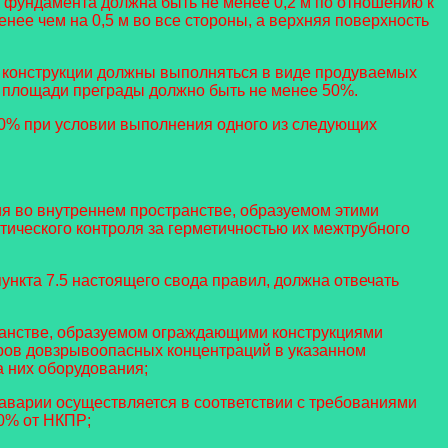
 фундамента должна быть не менее 0,2 м по отношению к
ее чем на 0,5 м во все стороны, а верхняя поверхность
ти конструкции должны выполняться в виде продуваемых
 площади преграды должно быть не менее 50%.
50% при условии выполнения одного из следующих
я во внутреннем пространстве, образуемом этими
тического контроля за герметичностью их межтрубного
ункта 7.5 настоящего свода правил, должна отвечать
ранстве, образуемом ограждающими конструкциями
оров довзрывоопасных концентраций в указанном
а них оборудования;
аварии осуществляется в соответствии с требованиями
0% от НКПР;