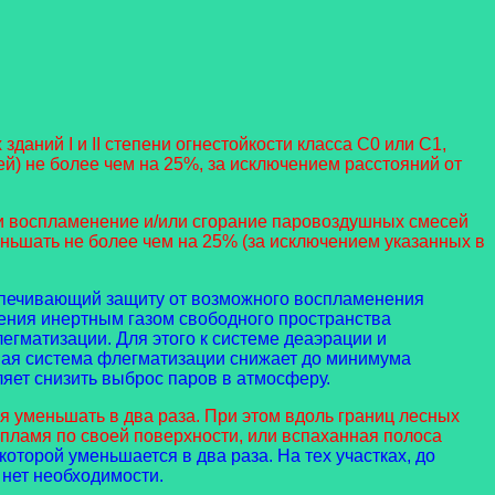
аний I и II степени огнестойкости класса С0 или С1,
ей) не более чем на 25%, за исключением расстояний от
 воспламенение и/или сгорание паровоздушных смесей
еньшать не более чем на 25% (за исключением указанных в
еспечивающий защиту от возможного воспламенения
ения инертным газом свободного пространства
гматизации. Для этого к системе деаэрации и
ая система флегматизации снижает до минимума
яет снизить выброс паров в атмосферу.
я уменьшать в два раза. При этом вдоль границ лесных
пламя по своей поверхности, или вспаханная полоса
оторой уменьшается в два раза. На тех участках, до
нет необходимости.