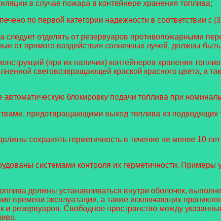
иляции в случае пожара в контейнере хранения топлива;
чено по первой категории надежности в соответствии с [3]
ива следует отделять от резервуаров противопожарными пе
ные от прямого воздействия солнечных лучей, должны бы
онструкций (при их наличии) контейнеров хранения топли
ненной световозвращающей краской красного цвета, а так
 автоматическую блокировку подачи топлива при номиналь
ствами, предотвращающими выход топлива из подводящих 
 должны сохранять герметичность в течение не менее 10 ле
рудованы системами контроля их герметичности. Примеры 
оплива должны устанавливаться внутри оболочек, выполне
ние времени эксплуатации, а также исключающих проникнов
ек и резервуаров. Свободное пространство между указанны
ливо.