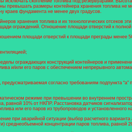
ы исключать скопление топлива под резервуарами. Высота
ны превышать размеры контейнера хранения топлива не мен
ну краев фундамента не менее двух градусов.
ейнеров хранения топлива и их технологических отсеков э
щади ограждений. Отношение площади отверстий к полной
тношением площади отверстий к площади преграды менее 
ентиляцией;
ределы ограждающих конструкций контейнеров и применени
лива и/или его паров с обеспечением непрерывного автома
 предусматриваемая согласно требованиям подпункта “а” п
оматическом режиме при превышении во внутреннем прост
ва, равной 10% от НКПР. Расстановка датчиков сигнализат
плива или его паров из трубопроводов и установленного н
ние при аварийной ситуации (выбор расчетного варианта 
и) среднеобъемной концентрации паров топлива, равной 2