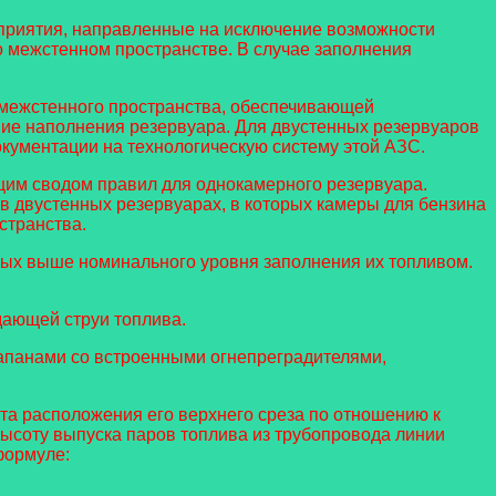
оприятия, направленные на исключение возможности
го межстенном пространстве. В случае заполнения
 межстенного пространства, обеспечивающей
ние наполнения резервуара. Для двустенных резервуаров
кументации на технологическую систему этой АЗС.
щим сводом правил для однокамерного резервуара.
в двустенных резервуарах, в которых камеры для бензина
странства.
ных выше номинального уровня заполнения их топливом.
дающей струи топлива.
апанами со встроенными огнепреградителями,
та расположения его верхнего среза по отношению к
высоту выпуска паров топлива из трубопровода линии
формуле: