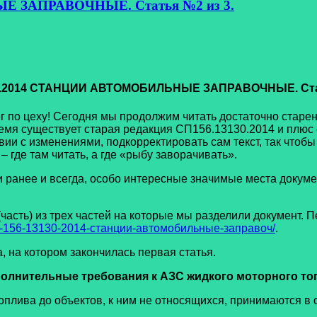
Е ЗАПРАВОЧНЫЕ. Статья №2 из 3.
30.2014 СТАНЦИИ АВТОМОБИЛЬНЫЕ ЗАПРАВОЧНЫЕ. Стат
 цеху! Сегодня мы продолжим читать достаточно старен
время существует старая редакция СП156.13130.2014 и плю
ствии с изменениями, подкорректировать сам текст, так что
– где там читать, а где «рыбу заворачивать».
нее и всегда, особо интересные значимые места докумен
ь) из трех частей на которые мы разделили документ. Пе
сп-156-13130-2014-станции-автомобильные-заправоч/
.
на котором закончилась первая статья.
полнительные требования к АЗС жидкого моторного то
плива до объектов, к ним не относящихся, принимаются в с