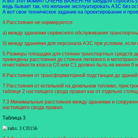
А вот этот момент ОЧЕНЬ ВАЖЕН! Не забудьте спросить у З
ведь бывает так, что желание эксплуатировать АЗС без ост
А вот свое техническое задание на проектирование и проек
4 Расстояния не нормируются:
а) между зданиями сервисного обслуживания транспортных
б) между зданиями для персонала АЗС при условии, если 
5 Размеры площадки для стоянки транспортных средств д
приведены расстояния до стоянок легкового и мототранспо
огнестойкости класса С0 или С1 должно быть не менее 9 м
6 Расстояния от трансформаторной подстанции до зданий
7 Расстояния от котельной на дизельном топливе, пристр
таблице 2 настоящего свода правил как от отдельно стоящ
7.3 Минимальные расстояния между зданиями и сооружен
настоящего свода правил.
Таблица 3