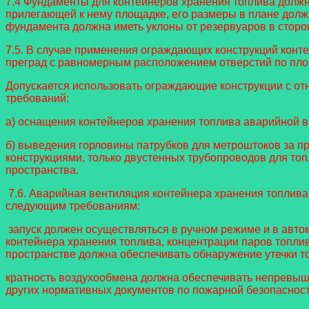
7.4 Фундаменты для контейнеров хранения топлива должн
прилегающей к нему площадке, его размеры в плане долж
фундамента должна иметь уклоны от резервуаров в сторо
7.5. В случае применения ограждающих конструкций конт
преград с равномерным расположением отверстий по пло
Допускается использовать ограждающие конструкции с о
требований:
а) оснащения контейнеров хранения топлива аварийной в
б) выведения горловины патрубков для метроштоков за п
конструкциями, только двустенных трубопроводов для топ
пространства.
7.6. Аварийная вентиляция контейнера хранения топлива,
следующим требованиям:
запуск должен осуществляться в ручном режиме и в авт
контейнера хранения топлива, концентрации паров топли
пространстве должна обеспечивать обнаружение утечки то
кратность воздухообмена должна обеспечивать непревыше
других нормативных документов по пожарной безопасност