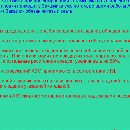
аказчика, при проектировании, а также указать в проекте
ановки приходит у Заказчика уже потом, во время работы АЗ
т Заказчик обязан читать и знать.
 средств, если стена более широкого здания, обращенная 
в них отсутствуют помещения сервисного обслуживания вод
олжны обеспечивать одновременное пребывание на ней не б
рта. При организации стоянок других транспортных средств 
, а остальные расстояния следует увеличивать на 50%.
 и сооружений АЗС принимаются в соответствии с [
3
].
оенной к зданию иного назначения, до остальных зданий, а
его здания указанной котельной.
иями АЗС жидкого моторного топлива с надземными резерв