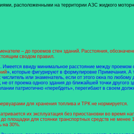
иями, расположенными на территории АЗС жидкого моторн
аменателе – до проемов стен зданий. Расстояния, обозначен
астоящим сводом правил.
ы. Имеется ввиду минимальное расстояние между проемом 
ний
», которые фигурируют в формулировке Примечания. А т
х числитель или знаменатель, если от этого окна по любому 
т, не от проема одного здания до ближайшей точки другог
елании патриотично «перебдеть», перегибают в своем должн
ервуарами для хранения топлива и ТРК не нормируется.
атривается их эксплуатация без приостановки во время на
до площадки для стоянки транспортных средств не менее 18
ь на 30%.