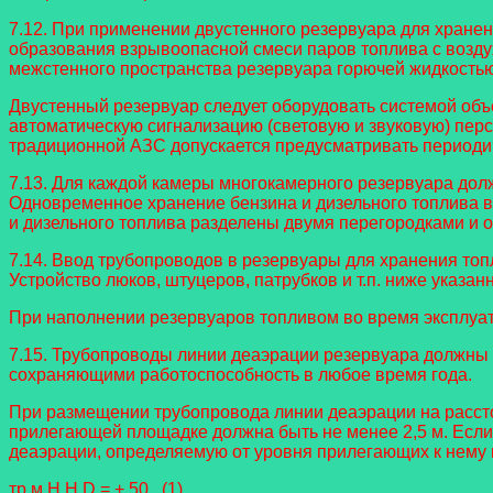
7.12. При применении двустенного резервуара для хране
образования взрывоопасной смеси паров топлива с воздух
межстенного пространства резервуара горючей жидкостью
Двустенный резервуар следует оборудовать системой объ
автоматическую сигнализацию (световую и звуковую) пер
традиционной АЗС допускается предусматривать периодич
7.13. Для каждой камеры многокамерного резервуара до
Одновременное хранение бензина и дизельного топлива в 
и дизельного топлива разделены двумя перегородками и 
7.14. Ввод трубопроводов в резервуары для хранения то
Устройство люков, штуцеров, патрубков и т.п. ниже указан
При наполнении резервуаров топливом во время эксплуа
7.15. Трубопроводы линии деаэрации резервуара должны
сохраняющими работоспособность в любое время года.
При размещении трубопровода линии деаэрации на расстоя
прилегающей площадке должна быть не менее 2,5 м. Если 
деаэрации, определяемую от уровня прилегающих к нему 
тр м H H D = + 50 , (1)