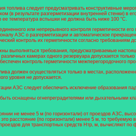
ния топлива следует предусматривать конструктивные мер
ом (в результате разгерметизации внутренней стенки) в е
 ее температура вспышки не должна быть ниже 100 °C.
единенного или непрерывного контроля герметичности его
соналу АЗС о разгерметизации и автоматическое прекраще
еский контроль их герметичности согласно требованиям до
лжны выполняться требования, предусматриваемые настоя
различных камерах одного резервуара допускается только 
обеспечен контроль герметичности межперегородочного про
плива должен осуществляться только в местах, расположен
ного уровня не допускается.
тации АЗС следует обеспечить исключение образования па
 быть оснащены огнепреградителями или дыхательными кл
нии не менее 5 м (по горизонтали) от проездов АЗС, высо
это расстояние (по горизонтали) менее 5 м, то требуемую 
проездов для транспортных средств Нтр, м, вычисляют по 