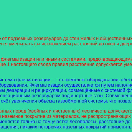
от подземных резервуаров до стен жилых и общественных зд
ется уменьшать (за исключением расстояний до окон и двер
й флегматизации или иными системами, предотвращающими
ице 1 настоящего свода правил расстояния допускается ум
 Система флегматизации — это комплекс оборудования, об
борудования. Флегматизация осуществляется путём наполн
ы деаэрации и рециркуляции, совмещённые с системой фле
пенсационным резервуаром под инертные газы. Совмещённ
счёт увеличения объёма газообменной системы, что позвол
нных пород (хвойных и лиственных) лесничеств допускаетс
 наземное покрытие из материалов, не распространяющих 
еняется только на том участке лесополосы, расстояние до к
ащения, никаких негорючих наземных покрытий применять 