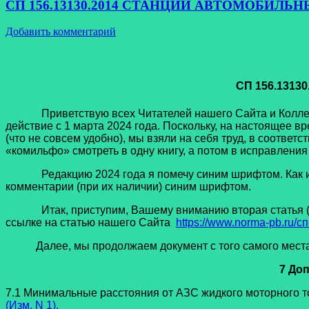
СП 156.13130.2014 СТАНЦИИ АВТОМОБИЛЬНЫ
Добавить комментарий
СП 156.131
Приветствую всех Читателей нашего Сайта и Коллег по
действие с 1 марта 2024 года. Поскольку, на настоящее 
(что не совсем удобно), мы взяли на себя труд, в соответ
«комильфо» смотреть в одну книгу, а потом в исправления 
Редакцию 2024 года я помечу синим шрифтом. Как и ра
комментарии (при их наличии) синим шрифтом.
Итак, приступим, Вашему вниманию вторая статья (част
ссылке на статью нашего Сайта
https://www.norma-pb.ru/
Далее, мы продолжаем документ с того самого места, 
7 До
7.1 Минимальные расстояния от АЗС жидкого моторного то
(
Изм. N 1
).