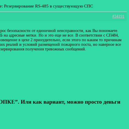
ме: Резервирование RS-485 в существующую СПС
#34191
с безопасности от единичной неисправности, как Вы понимаете.
Б на адресные метки. Но и это еще не все. В соответствии с СП484,
овещение в цехе 2 принудительно, если этого по каким то причинам
аших реалий и условий размещений пожарного поста, но наверное все
 резервирования получения тревожных сообщений.
КЕ”. Или как вариант, можно просто деньги