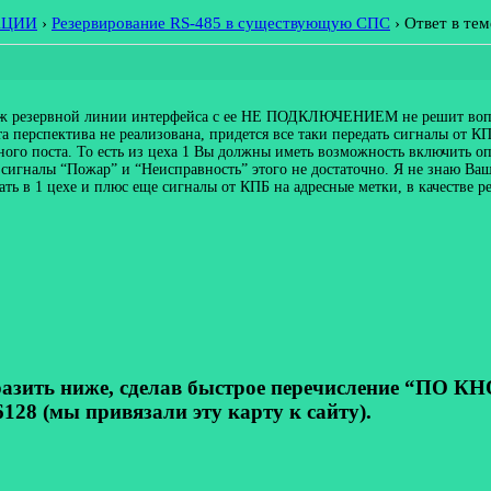
АЦИИ
›
Резервирование RS-485 в существующую СПС
›
Ответ в те
аж резервной линии интерфейса с ее НЕ ПОДКЛЮЧЕНИЕМ не решит вопро
а перспектива не реализована, придется все таки передать сигналы от КП
ого поста. То есть из цеха 1 Вы должны иметь возможность включить оп
ь сигналы “Пожар” и “Неисправность” этого не достаточно. Я не знаю В
ать в 1 цехе и плюс еще сигналы от КПБ на адресные метки, в качестве
ь ниже, сделав быстрое перечисление “ПО КНОП
128 (мы привязали эту карту к сайту).