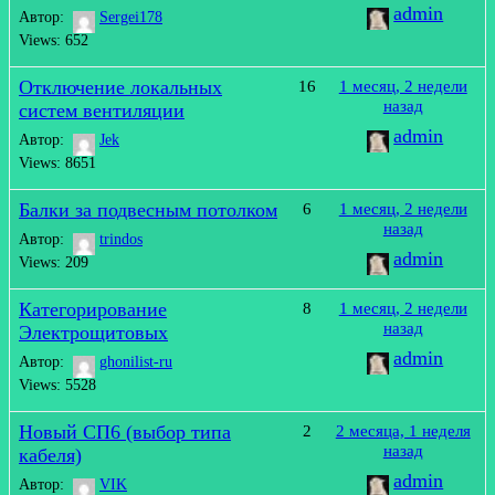
admin
Автор:
Sergei178
Views: 652
Отключение локальных
16
1 месяц, 2 недели
назад
систем вентиляции
admin
Автор:
Jek
Views: 8651
Балки за подвесным потолком
6
1 месяц, 2 недели
назад
Автор:
trindos
admin
Views: 209
Категорирование
8
1 месяц, 2 недели
назад
Электрощитовых
admin
Автор:
ghonilist-ru
Views: 5528
Новый СП6 (выбор типа
2
2 месяца, 1 неделя
назад
кабеля)
admin
Автор:
VIK