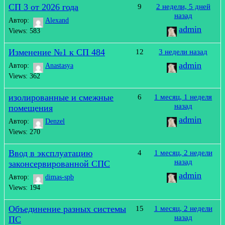
СП 3 от 2026 года
9
2 недели, 5 дней
назад
Автор:
Alexand
admin
Views: 583
Изменение №1 к СП 484
12
3 недели назад
admin
Автор:
Anastasya
Views: 362
изолированные и смежные
6
1 месяц, 1 неделя
назад
помещения
admin
Автор:
Denzel
Views: 270
Ввод в эксплуатацию
4
1 месяц, 2 недели
назад
законсервированной СПС
admin
Автор:
dimas-spb
Views: 194
Объединение разных системы
15
1 месяц, 2 недели
назад
ПС