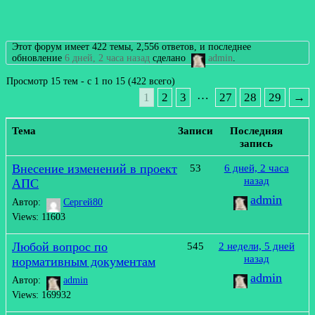
Этот форум имеет 422 темы, 2,556 ответов, и последнее
обновление
6 дней, 2 часа назад
сделано
admin
.
Просмотр 15 тем - с 1 по 15 (422 всего)
…
1
2
3
27
28
29
→
Тема
Записи
Последняя
запись
Внесение изменений в проект
53
6 дней, 2 часа
назад
АПС
admin
Автор:
Сергей80
Views: 11603
Любой вопрос по
545
2 недели, 5 дней
назад
нормативным документам
admin
Автор:
admin
Views: 169932