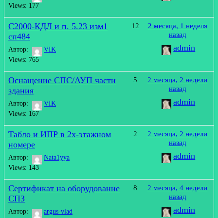
Views: 177
С2000-КДЛ и п. 5.23 изм1
12
2 месяца, 1 неделя
назад
сп484
admin
Автор:
VIK
Views: 765
Оснащение СПС/АУП части
5
2 месяца, 2 недели
назад
здания
admin
Автор:
VIK
Views: 167
Табло и ИПР в 2х-этажном
2
2 месяца, 2 недели
назад
номере
admin
Автор:
Nata1yya
Views: 143
Сертификат на оборудование
8
2 месяца, 4 недели
назад
СПЗ
admin
Автор:
argus-vlad