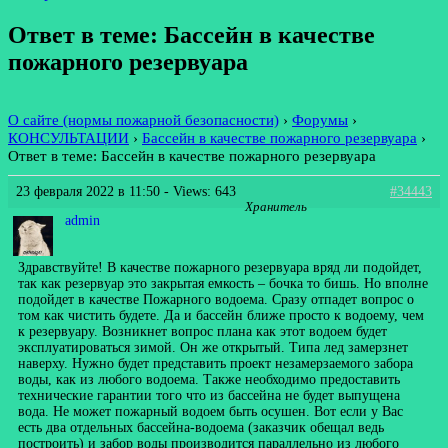
Ответ в теме: Бассейн в качестве
пожарного резервуара
О сайте (нормы пожарной безопасности)
›
Форумы
›
КОНСУЛЬТАЦИИ
›
Бассейн в качестве пожарного резервуара
›
Ответ в теме: Бассейн в качестве пожарного резервуара
23 февраля 2022 в 11:50
- Views: 643
#34443
Хранитель
admin
Здравствуйте! В качестве пожарного резервуара вряд ли подойдет,
так как резервуар это закрытая емкость – бочка то бишь. Но вполне
подойдет в качестве Пожарного водоема. Сразу отпадет вопрос о
том как чистить будете. Да и бассейн ближе просто к водоему, чем
к резервуару. Возникнет вопрос плана как этот водоем будет
эксплуатироваться зимой. Он же открытый. Типа лед замерзнет
наверху. Нужно будет представить проект незамерзаемого забора
воды, как из любого водоема. Также необходимо предоставить
технические гарантии того что из бассейна не будет выпущена
вода. Не может пожарный водоем быть осушен. Вот если у Вас
есть два отдельных бассейна-водоема (заказчик обещал ведь
построить) и забор воды производится параллельно из любого