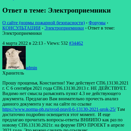
Ответ в теме: Электроприемники
О сайте (нормы пожарной безопасности)
›
Форумы
›
КОНСУЛЬТАЦИИ
›
Электроприемники
›
Ответ в теме:
Электроприемники
4 марта 2022 в 22:13
- Views: 532
#34462
admin
Хранитель
Прошу прощенья, Константин! Уже действует СП6.13130.2021
г. С 6 сентября 2021 года СП6.13130.2013 г. НЕ ДЕЙСТВУЕТ.
Видимо нет смысла разъяснять пункт 4.3 не действующего
документа. Предлагаю Вам внимательно прочесть анализ
данного документа у нас на сайте по ссылке
https://www.norma-pb.ru/svod-pravil-6-13130-2021-urok-25/
Там
достаточно подробно освещается этот момент. И еще
предлагаю прочитать вопросы-ответы ВНИИПО как раз по
новому СП6.13130.2021г. на форуме ПРО ПРОЕКТ в апреле
2021 года. Это можно сделать по ссылкам: