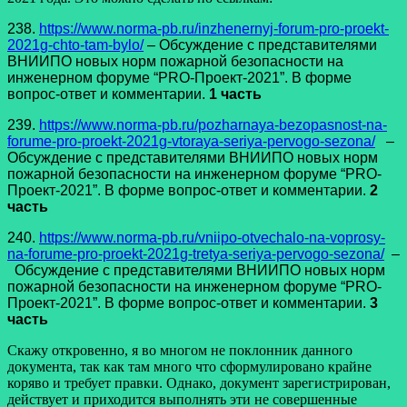
238.
https://www.norma-pb.ru/inzhenernyj-forum-pro-proekt-
2021g-chto-tam-bylo/
– Обсуждение с представителями
ВНИИПО новых норм пожарной безопасности на
инженерном форуме “PRO-Проект-2021”. В форме
вопрос-ответ и комментарии.
1 часть
239.
https://www.norma-pb.ru/pozharnaya-bezopasnost-na-
forume-pro-proekt-2021g-vtoraya-seriya-pervogo-sezona/
–
Обсуждение с представителями ВНИИПО новых норм
пожарной безопасности на инженерном форуме “PRO-
Проект-2021”. В форме вопрос-ответ и комментарии.
2
часть
240.
https://www.norma-pb.ru/vniipo-otvechalo-na-voprosy-
na-forume-pro-proekt-2021g-tretya-seriya-pervogo-sezona/
–
Обсуждение с представителями ВНИИПО новых норм
пожарной безопасности на инженерном форуме “PRO-
Проект-2021”. В форме вопрос-ответ и комментарии.
3
часть
Скажу откровенно, я во многом не поклонник данного
документа, так как там много что сформулировано крайне
коряво и требует правки. Однако, документ зарегистрирован,
действует и приходится выполнять эти не совершенные