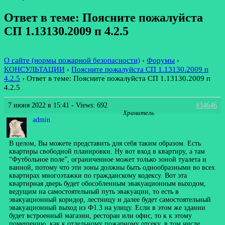
Ответ в теме: Поясните пожалуйста
СП 1.13130.2009 п 4.2.5
О сайте (нормы пожарной безопасности)
›
Форумы
›
КОНСУЛЬТАЦИИ
›
Поясните пожалуйста СП 1.13130.2009 п
4.2.5
›
Ответ в теме: Поясните пожалуйста СП 1.13130.2009 п
4.2.5
7 июня 2022 в 15:41
- Views: 692
#34646
Хранитель
admin
В целом, Вы можете представить для себя таким образом. Есть
квартиры свободной планировки. Ну вот вход в квартиру, а там
“Футбольное поле”, ограниченное может только зоной туалета и
ванной, потому что эти зоны должны быть однообразными во всех
квартирах многоэтажки по гражданскому кодексу. Вот эта
квартирная дверь будет обособленным эвакуационным выходом,
ведущим на самостоятельный путь эвакуации, то есть в
эвакуационный коридор, лестницу и далее будет самостоятельный
эвакуационный выход из Ф1.3 на улицу. Если в этом же здании
будет встроенный магазин, ресторан или офис, то к к этому
помещению, как к отдельному пожарному отсеку, в том числе