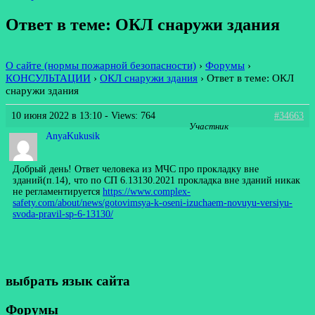
Ответ в теме: ОКЛ снаружи здания
О сайте (нормы пожарной безопасности)
›
Форумы
›
КОНСУЛЬТАЦИИ
›
ОКЛ снаружи здания
›
Ответ в теме: ОКЛ
снаружи здания
10 июня 2022 в 13:10
- Views: 764
#34663
Участник
AnyaKukusik
Добрый день! Ответ человека из МЧС про прокладку вне
зданий(п.14), что по СП 6.13130.2021 прокладка вне зданий никак
не регламентируется
https://www.complex-
safety.com/about/news/gotovimsya-k-oseni-izuchaem-novuyu-versiyu-
svoda-pravil-sp-6-13130/
выбрать язык сайта
Форумы