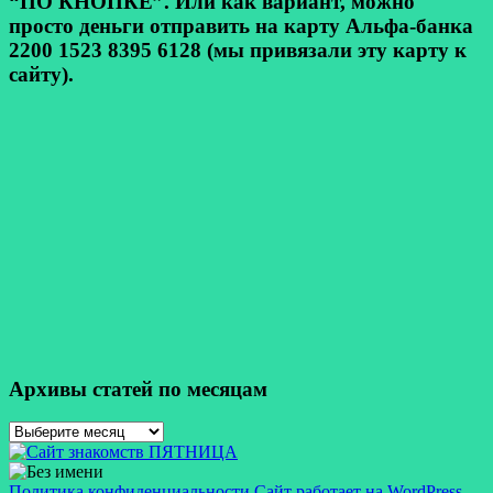
“ПО КНОПКЕ”. Или как вариант, можно
просто деньги отправить на карту Альфа-банка
2200 1523 8395 6128 (мы привязали эту карту к
сайту).
Архивы статей по месяцам
Архивы
статей
по
месяцам
Политика конфиденциальности
Сайт работает на WordPress