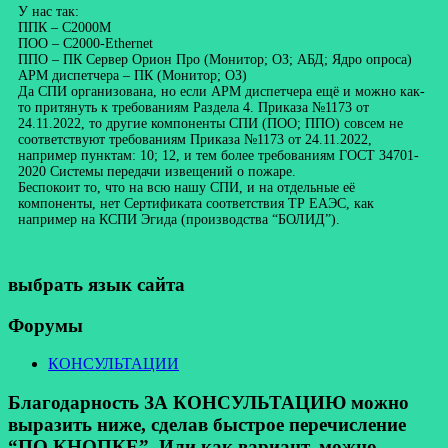
У нас так:
ППК – С2000М
ПОО – С2000-Ethernet
ППО – ПК Сервер Орион Про (Монитор; ОЗ; АБД; Ядро опроса)
АРМ диспетчера – ПК (Монитор; ОЗ)
Да СПИ организована, но если АРМ диспетчера ещё и можно как-
то притянуть к требованиям Раздела 4. Приказа №1173 от
24.11.2022, то другие компоненты СПИ (ПОО; ППО) совсем не
соответствуют требованиям Приказа №1173 от 24.11.2022,
например пунктам: 10; 12, и тем более требованиям ГОСТ 34701-
2020 Системы передачи извещений о пожаре.
Беспокоит то, что на всю нашу СПИ, и на отдельные её
компоненты, нет Сертификата соответствия ТР ЕАЭС, как
например на КСПИ Эгида (производства “БОЛИД”).
выбрать язык сайта
Форумы
КОНСУЛЬТАЦИИ
Благодарность ЗА КОНСУЛЬТАЦИЮ можно
выразить ниже, сделав быстрое перечисление
“ПО КНОПКЕ”. Или как вариант, можно