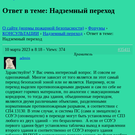
Ответ в теме: Надземный переход
О сайте (нормы пожарной безопасности)
›
Форумы
›
КОНСУЛЬТАЦИИ
›
Надземный переход
›
Ответ в теме:
Надземный переход
10 марта 2023 в 8:18
- Views: 374
#35411
Хранитель
admin
Здравствуйте! У Вас очень интересный вопрос. И совсем не
однозначный. Многое зависит от того является ли этот самый
переход безопасной зоной или не является. Например, если
переход выделен противопожарными дверьми и сам по себе не
содержит горючих материалов, по аналогии с эвакуационным
коридором, то тогда два здания, объединенные переходом,
являются двумя различными объектами, разделенными
нормативным противопожарным разрывом, в соответствии с
СП4.13130. В этом случае, и система ПС (сами и звещатели) и
СОУЭ (оповещатели) в переходе могут быть установлены от СПЗ
любого из двух зданий – это безразлично. А если от СОУЭ
первого здания будет установлена табличка выход в направлении
второго здания и соответственно от СОУЭ второго здания