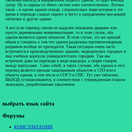
табличка ВЫХОД в направлении первого здания, то будет вообще
супер. Ну и сирены от обеих систем тоже соответственно. Логика
такая – в одном здании пожар, следовательно люди которые в это
время в переходе слышат сирену и бегут в направлении мигающей
таблички в другое здание.
А вот если переход совсем не выделен никакими дверьми или
просто деревянными межкомнатными, то в этом случае, оба
здания являются одним объектом. В этом случае, это же единый
объем и говорить о том что здания разделены противопожарным
разрывом вообще не приходится. Такая ситуация очень часто
встречается в производственных зданиях, медицинских городках и
еще учебных корпусах университетских городков. Там мы
встречали даже не переходы в виде коридора, а скорее галерея
между корпусами. Само собой, в таких случаях, оба здания и этот
переход является единым защищаемым объектом и СПЗ всего
объекта единая, в том числе и СОУЭ и СПС. Тут уже таблички
ВЫХОД устанавливаются, в соответствии с утвержденным планом
эвакуации, разработанным заказчиком.
выбрать язык сайта
Форумы
КОНСУЛЬТАЦИИ