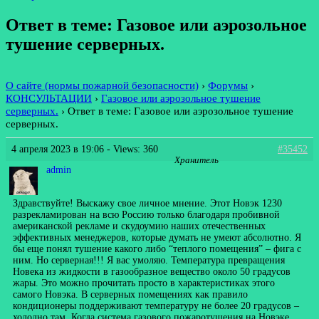
Ответ в теме: Газовое или аэрозольное
тушение серверных.
О сайте (нормы пожарной безопасности)
›
Форумы
›
КОНСУЛЬТАЦИИ
›
Газовое или аэрозольное тушение
серверных.
›
Ответ в теме: Газовое или аэрозольное тушение
серверных.
4 апреля 2023 в 19:06
- Views: 360
#35452
Хранитель
admin
Здравствуйте! Выскажу свое личное мнение. Этот Новэк 1230
разрекламирован на всю Россию только благодаря пробивной
американской рекламе и скудоумию наших отечественных
эффективных менеджеров, которые думать не умеют абсолютно. Я
бы еще понял тушение какого либо “теплого помещения” – фига с
ним. Но серверная!!! Я вас умоляю. Температура превращения
Новека из жидкости в газообразное вещество около 50 градусов
жары. Это можно прочитать просто в характеристиках этого
самого Новэка. В серверных помещениях как правило
кондиционеры поддерживают температуру не более 20 градусов –
холодно там. Когда система газового пожаротушения на Новэке