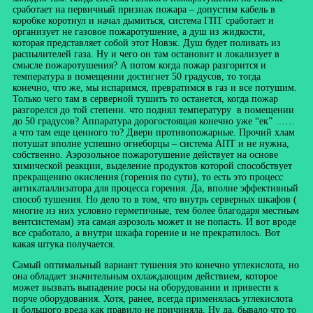
сработает на первичный признак пожара – допустим кабель в
коробке коротнул и начал дымиться, система ГПТ сработает и
организует не газовое пожаротушение, а душ из жидкости,
которая представляет собой этот Новэк. Душ будет поливать из
распылителей газа. Ну и чего он там остановит и локализует в
смысле пожаротушения? А потом когда пожар разгорится и
температура в помещении достигнет 50 градусов, то тогда
конечно, что же, мы испаримся, превратимся в газ и все потушим.
Только чего там в серверной тушить то останется, когда пожар
разгорелся до той степени. что поднял температуру в помещении
до 50 градусов? Аппаратура дорогостоящая конечно уже “ек” ……
а что там еще ценного то? Двери противопожарные. Прочий хлам
потушат вполне успешно огнеборцы – система АПТ и не нужна,
собственно. Аэрозольное пожаротушение действует на основе
химической реакции, выделение продуктов которой способствует
прекращению окисления (горения по сути), то есть это процесс
антикаталлизатора для процесса горения. Да, вполне эффективный
способ тушения. Но дело то в том, что внутрь серверных шкафов (
многие из них условно герметичные, тем более благодаря местным
вентсистемам) эта самая аэрозоль может и не попасть. И вот вроде
все сработало, а внутри шкафа горение и не прекратилось. Вот
какая штука получается.
Самый оптимальный вариант тушения это конечно углекислота, но
она обладает значительным охлаждающим действием, которое
может вызвать выпадение росы на оборудовании и привести к
порче оборудования. Хотя, ранее, всегда применялась углекислота
и большого вреда как правило не причиняла. Ну да, бывало что то