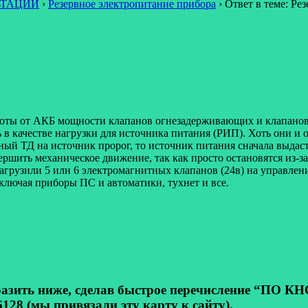
ЬТАЦИИ
›
Резервное электропитание прибора
›
Ответ в теме: Ре
аботы от АКБ мощности клапанов огнезадерживающих и клапанов
 в качестве нагрузки для источника питания (РИП). Хоть они и
ый ТД на источник пророг, то источник питания сначала выдаст 
вершить механическое движение, так как просто остановятся из-
грузили 5 или 6 электромагнитных клапанов (24в) на управлени
включая приборы ПС и автоматики, тухнет и все.
ь ниже, сделав быстрое перечисление “ПО КНОП
128 (мы привязали эту карту к сайту).