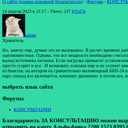
О сайте (нормы пожарной безопасности)
›
Форумы
›
КОНСУЛ
14 апреля 2023 в 21:17
- Views: 237
#35474
admin
Хранитель
Но, замечу еще, думаю это не маловажно. В расчет времени р
одномоментные. Однако, эти все мощности необходимо считать
выход источника питания. Если нагрузка превысит установленн
просто сгорит и все. И возможно, клапана еще и не успеют за
из бъектов, на котором на сравнительно маломощный ББП-24 на
пару секунд все включается, начинает движение, и потом все, 
выбрать язык сайта
Форумы
КОНСУЛЬТАЦИИ
Благодарность ЗА КОНСУЛЬТАЦИЮ можно выразит
отправить на карту Альфа-банка 2200 1523 8395 6