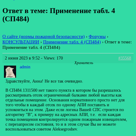
Ответ в теме: Применение табл. 4
(СП484)
О сайте (нормы пожарной безопасности)
›
Форумы
›
КОНСУЛЬТАЦИИ
›
Применение табл. 4 (СП484)
›
Ответ в теме:
Применение табл. 4 (СП484)
2 июня 2023 в 9:52
- Views: 170
#35568
Хранитель
admin
Здравствуйте, Анна! Не все так очевидно.
В СП484.1311500 нет такого пункта в котором бы разрешалось
рассматривать отсек ограниченный балками любой высоты как
отдельные помещение. Основания нормативного просто нет для
того чтобы в каждый отсек по одному АПИ поставить и
успокоиться на этом. Даже если логика Вашей СПС строится по
алгоритму “В”, к примеру на адресных АПИ, т.е. если каждая
точка помещения контролируется одним пожарным извещателем,
с перезапросом состояния, то и в этом случае Вы не можете
воспользоваться советом Aleksegroshev.