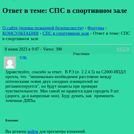
Ответ в теме: СПС в спортивном зале
О сайте (нормы пожарной безопасности)
›
Форумы
›
КОНСУЛЬТАЦИИ
›
СПС в спортивном зале
›
Ответ в теме: СПС
в спортивном зале
8 июня 2023 в 9:07
- Views: 390
#35578
Участник
VIK
Здравствуйте, спасибо за ответ. В РЭ (п. 2.2.4.5) на С2000-ИПДЛ
прочла, что “минимально-необходимое расстояние между
оптическими осями двух соседних извещателей не
регламентируется”, но будут нюансы при проверке
чувствительности. Мне самой не нравится идея городить 9 шт.
(дорого, да и капризные они). Буду думать, как применить
точечные ДИПы.
Вложения:
Вы должны
войти
для просмотра вложений.