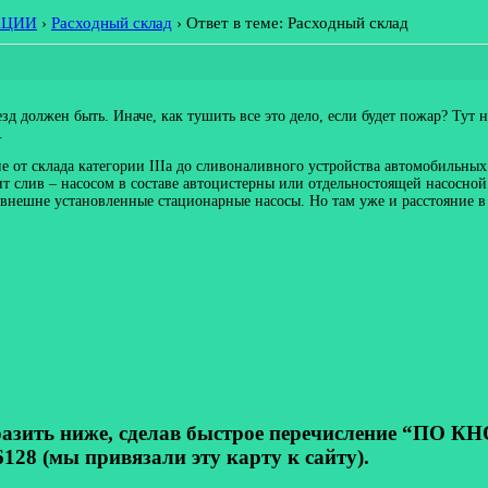
АЦИИ
›
Расходный склад
›
Ответ в теме: Расходный склад
зд должен быть. Иначе, как тушить все это дело, если будет пожар? Тут 
.
яние от склада категории IIIa до сливоналивного устройства автомобильны
 слив – насосом в составе автоцистерны или отдельностоящей насосной у
внешне установленные стационарные насосы. Но там уже и расстояние в 
ь ниже, сделав быстрое перечисление “ПО КНОП
128 (мы привязали эту карту к сайту).