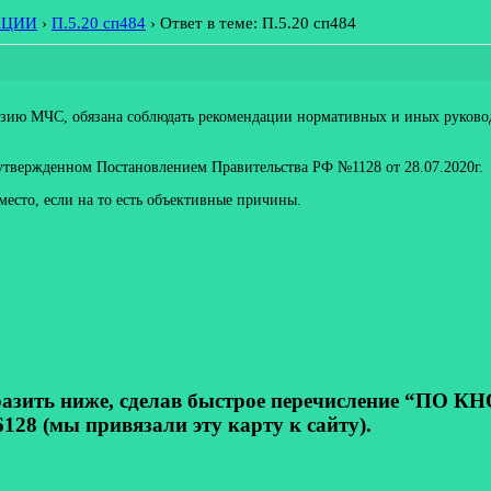
АЦИИ
›
П.5.20 сп484
›
Ответ в теме: П.5.20 сп484
нзию МЧС, обязана соблюдать рекомендации нормативных и иных руково
твержденном Постановлением Правительства РФ №1128 от 28.07.2020г.
есто, если на то есть объективные причины.
ь ниже, сделав быстрое перечисление “ПО КНОП
128 (мы привязали эту карту к сайту).