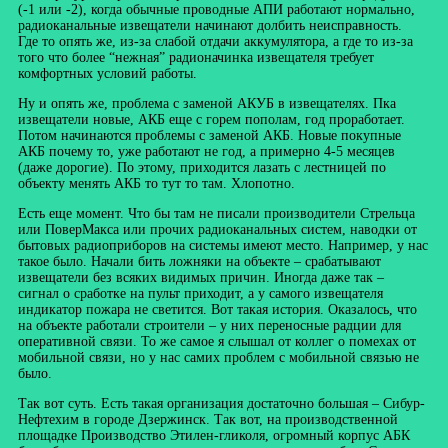
(-1 или -2), когда обычные проводные АПИ работают нормально,
радиоканальные извещатели начинают долбить неисправность.
Где то опять же, из-за слабой отдачи аккумулятора, а где то из-за
того что более “нежная” радионачинка извещателя требует
комфортных условий работы.
Ну и опять же, проблема с заменой АКУБ в извещателях. Пка
извещатели новые, АКБ еще с горем пополам, год проработает.
Потом начинаются проблемы с заменой АКБ. Новые покупные
АКБ почему то, уже работают не год, а примерно 4-5 месяцев
(даже дорогие). По этому, приходится лазать с лестницей по
объекту менять АКБ то тут то там. Хлопотно.
Есть еще момент. Что бы там не писали производители Стрельца
или ПоверМакса или прочих радиоканальных систем, наводки от
бытовых радиоприборов на системы имеют место. Например, у нас
такое было. Начали бить ложняки на объекте – срабатывают
извещатели без всяких видимых причин. Иногда даже так –
сигнал о сработке на пульт приходит, а у самого извещателя
индикатор пожара не светится. Вот такая история. Оказалось, что
на объекте работали строители – у них переносные радции для
оперативной связи. То же самое я слышал от коллег о помехах от
мобильной связи, но у нас самих проблем с мобильной связью не
было.
Так вот суть. Есть такая организация достаточно большая – Сибур-
Нефтехим в городе Дзержинск. Так вот, на производственной
площадке Производство Этилен-гликоля, огромный корпус АБК