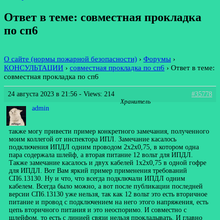
Ответ в теме: совместная прокладка
по сп6
О сайте (нормы пожарной безопасности)
›
Форумы
›
КОНСУЛЬТАЦИИ
›
совместная прокладка по сп6
›
Ответ в теме:
совместная прокладка по сп6
24 августа 2023 в 21:56
- Views: 214
#35778
Хранитель
admin
также могу привести пример конкретного замечания, полученного
моим коллегой от инспектора ИПЛ. Замечание касалось
подключения ИПДЛ одним проводом 2х2х0,75, в котором одна
пара содержала шлейф, а вторая питание 12 вольт для ИПДЛ.
Также замечание касалось и двух кабелей 1х2х0,75 в одной гофре
для ИПДЛ. Вот Вам яркий пример применения требований
СП6.13130. Ну и что, что всегда подключали ИПДЛ одним
кабелем. Всегда было можно, а вот после публикации последней
версии СП6.13130 уже нельзя, так как 12 вольт это есть вторичное
питание и провод с подключением на него этого напряжения, есть
цепь вторичного питания и это неоспоримо. И совместно с
шлейфом, то есть с линией связи нельзя прокладывать. И главно