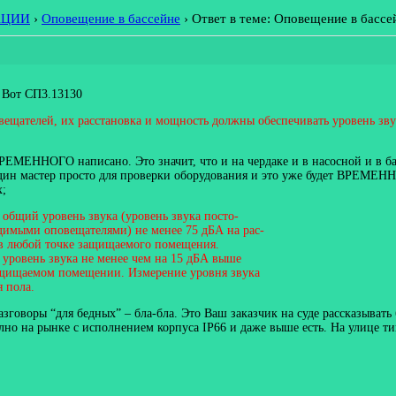
АЦИИ
›
Оповещение в бассейне
›
Ответ в теме: Оповещение в бассе
. Вот СП3.13130
вещателей, их расстановка и мощность должны обеспечивать уровень зву
ГО написано. Это значит, что и на чердаке и в насосной и в бассей
е один мастер просто для проверки оборудования и это уже будет ВРЕ
х;
общий уровень звука (уровень звука посто-
димыми оповещателями) не менее 75 дБА на рас-
А в любой точке защищаемого помещения.
уровень звука не менее чем на 15 дБА выше
ащищаемом помещении. Измерение уровня звука
я пола.
разговоры “для бедных” – бла-бла. Это Ваш заказчик на суде рассказыват
но на рынке с исполнением корпуса IP66 и даже выше есть. На улице типа