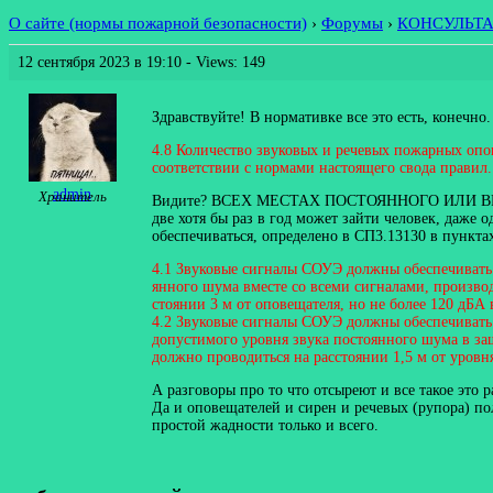
О сайте (нормы пожарной безопасности)
›
Форумы
›
КОНСУЛЬТ
12 сентября 2023 в 19:10
- Views: 149
Здравствуйте! В нормативке все это есть, конечно
4.8 Количество звуковых и речевых пожарных опо
соответствии с нормами настоящего свода правил.
admin
Хранитель
Видите? ВСЕХ МЕСТАХ ПОСТОЯННОГО ИЛИ ВРЕМЕННО
две хотя бы раз в год может зайти человек, даж
обеспечиваться, определено в СП3.13130 в пункта
4.1 Звуковые сигналы СОУЭ должны обеспечивать 
янного шума вместе со всеми сигналами, произво
стоянии 3 м от оповещателя, но не более 120 дБ
4.2 Звуковые сигналы СОУЭ должны обеспечивать 
допустимого уровня звука постоянного шума в з
должно проводиться на расстоянии 1,5 м от уровн
А разговоры про то что отсыреют и все такое это 
Да и оповещателей и сирен и речевых (рупора) пол
простой жадности только и всего.