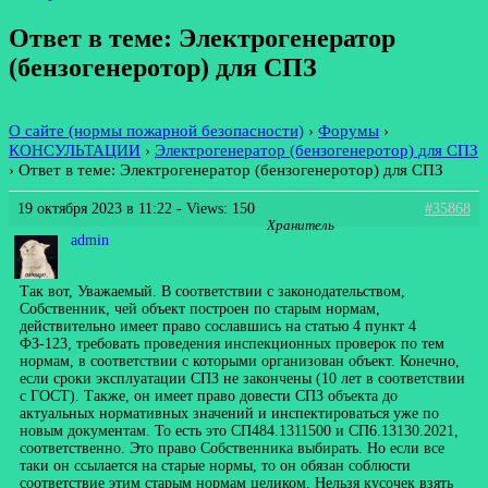
Ответ в теме: Электрогенератор
(бензогенеротор) для СПЗ
О сайте (нормы пожарной безопасности)
›
Форумы
›
КОНСУЛЬТАЦИИ
›
Электрогенератор (бензогенеротор) для СПЗ
›
Ответ в теме: Электрогенератор (бензогенеротор) для СПЗ
19 октября 2023 в 11:22
- Views: 150
#35868
Хранитель
admin
Так вот, Уважаемый. В соответствии с законодательством,
Собственник, чей объект построен по старым нормам,
действительно имеет право сославшись на статью 4 пункт 4
ФЗ-123, требовать проведения инспекционных проверок по тем
нормам, в соответствии с которыми организован объект. Конечно,
если сроки эксплуатации СПЗ не закончены (10 лет в соответствии
с ГОСТ). Также, он имеет право довести СПЗ объекта до
актуальных нормативных значений и инспектироваться уже по
новым документам. То есть это СП484.1311500 и СП6.13130.2021,
соответственно. Это право Собственника выбирать. Но если все
таки он ссылается на старые нормы, то он обязан соблюсти
соответствие этим старым нормам целиком. Нельзя кусочек взять