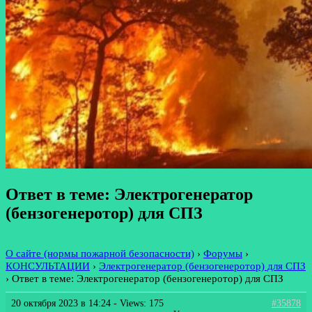
Ответ в теме: Электрогенератор
(бензогенеротор) для СПЗ
О сайте (нормы пожарной безопасности)
›
Форумы
›
КОНСУЛЬТАЦИИ
›
Электрогенератор (бензогенеротор) для СПЗ
›
Ответ в теме: Электрогенератор (бензогенеротор) для СПЗ
20 октября 2023 в 14:24
- Views: 175
#35878