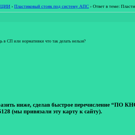
АЦИИ
›
Пластиковый стояк под систему АПС
›
Ответ в теме: Пласт
дь в СП или нормативки что так делать нельзя?
ь ниже, сделав быстрое перечисление “ПО КНОП
128 (мы привязали эту карту к сайту).