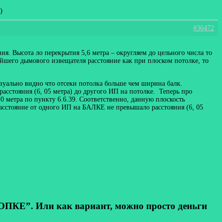
)
#36472
ия. Высота ло перекрытия 5,6 метра – округляем до цельного числа то
айшего дымового извещателя расстояние как при плоском потолке, то
изуально видно что отсеки потолка больше чем ширина балк.
расстояния (6, 05 метра) до другого ИП на потолке. Теперь про
0 метра по пункту 6.6.39. Соответственно, данную плоскость
асстояние от одного ИП на БАЛКЕ не превышало расстояния (6, 05
КЕ”. Или как вариант, можно просто деньги