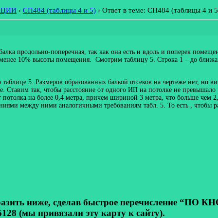
АЦИИ
›
СП484 (таблицы 4 и 5)
›
Ответ в теме: СП484 (таблицы 4 и 5
балка продольно-поперечная, так как она есть и вдоль и поперек помещен
сть менее 10% высоты помещения. Смотрим таблицу 5. Строка 1 – до ближ
 таблице 5. Размеров образованных балкой отсеков на чертеже нет, но в
е. Ставим так, чтобы расстояние от одного ИП на потолке не превышало 
 потолка на более 0,4 метра, причем шириной 3 метра, что больше чем 2,
иями между ними аналогичными требованиям табл. 5. То есть , чтобы р
ь ниже, сделав быстрое перечисление “ПО КНОП
128 (мы привязали эту карту к сайту).