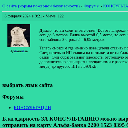
О сайте (нормы пожарной безопасности)
›
Форумы
›
КОНСУЛЬТ
8 февраля 2024 в 9:21
- Views: 122
Думаю что вы сами знаете ответ. Вот эта широкая 
есть до 6 метров. Балка высотой 0,5 метра, то е
есть таблица 2 строка 2 – 6,05 метров.
Теперь смотрим где именно извещатели ставить по
admin
Хранитель
Следовательно ИП ставим на потолке, а не на балк
балки. Они образовывают плоскость, отстоящую от
дополнительно защищают извещателями с расстоян
метра) до другого ИП на БАЛКЕ.
выбрать язык сайта
Форумы
КОНСУЛЬТАЦИИ
Благодарность ЗА КОНСУЛЬТАЦИЮ можно выразит
отправить на карту Альфа-банка 2200 1523 8395 6