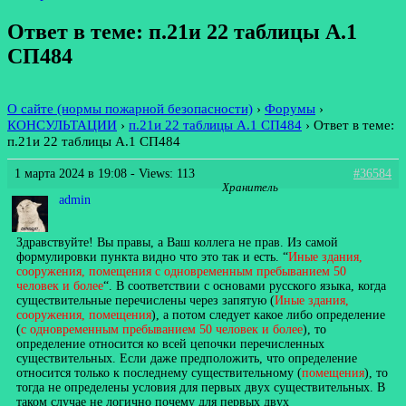
Ответ в теме: п.21и 22 таблицы А.1
СП484
О сайте (нормы пожарной безопасности)
›
Форумы
›
КОНСУЛЬТАЦИИ
›
п.21и 22 таблицы А.1 СП484
›
Ответ в теме:
п.21и 22 таблицы А.1 СП484
1 марта 2024 в 19:08
- Views: 113
#36584
Хранитель
admin
Здравствуйте! Вы правы, а Ваш коллега не прав. Из самой
формулировки пункта видно что это так и есть. “
Иные здания,
сооружения, помещения с одновременным пребыванием 50
человек и более
“. В соответствии с основами русского языка, когда
существительные перечислены через запятую (
Иные здания,
сооружения, помещения
), а потом следует какое либо определение
(
с одновременным пребыванием 50 человек и более
), то
определение относится ко всей цепочки перечисленных
существительных. Если даже предположить, что определение
относится только к последнему существительному (
помещения
), то
тогда не определены условия для первых двух существительных. В
таком случае не логично почему для первых двух