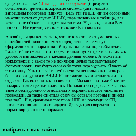
существительных (
Иные здания, сооружения
) требуется
обязательно применять адресные системы (два плюса) и
запрещены пороговые (минус). Ведь эти ИНЫЕ ничем особенным
не отличаются от других ИНЫХ, перечисленных в таблице, для
которых не обязательна адресная система. Надеюсь, логика Вам
понятна. Интересно, что на это скажет Ваш коллега.
А вообще, я должен сказать, что не в восторге от умственных
способностей наших нормотворцев, которые не могут
сформулировать нормативный пункт однозначно, чтобы некие
“коллеги” не смогли этот нормативный пункт трактовать так как
удобно и как захочется в каждый данный момент. А может эти
нормотворцы с какой то не понятной целью так запутывают
формулировки, как будто сами себя хотят перемудрить. Я часто об
этом пишу. У нас на сайте публикуются несколько пенсионеров,
бывших сотрудников ВНИИПО нормативных и испытательных
отделов. Так вот они так и говорят – “Мы конечно тоже были не
подарок, тоже грешки водились. Но такого беспредела как сейчас,
такого беспардонного отношения к нормам, мы себе никогда не
позволяли. За такие финтиля сразу бы сорвали погоны и пином
под зад”. И я, сравнивая советские НПБ и новомодные СП,
вполне их понимаю и солидарен. Деградация современных
нормотворцев просто поражает.
выбрать язык сайта