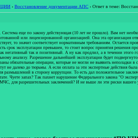
АЦИИ
›
Восстановление документации АПС
›
Ответ в теме: Восста
. Система еще по закону действующая (10 лет не прошло). Вам нет необ
дитованной или лицензированной организацией. Она эта организация отве
тствует, то значит соответствует нормативным требованиям. Остается пр
 есть срок эксплуатации превышен, то стоит вопрос принятия решения п
ак негативный так и позитивный. А ну как продлил, а в течении этого го
льному анализу. Разрешение дальнейшей эксплуатации будет подвергнуто
указаны обязательные операции, которые не могли не выявить неполадки в
ут не далеко до тюрьмы. А если оплата за эти экспертные действия была
ля размышлений в сторону коррупции. То есть дал положительное заключе
ате. Чуете запах? Так пахнет нарушение Федерального закона “О эксперт
МЧС, для разрешительных заключений? И не выше ли эти риски вашего 