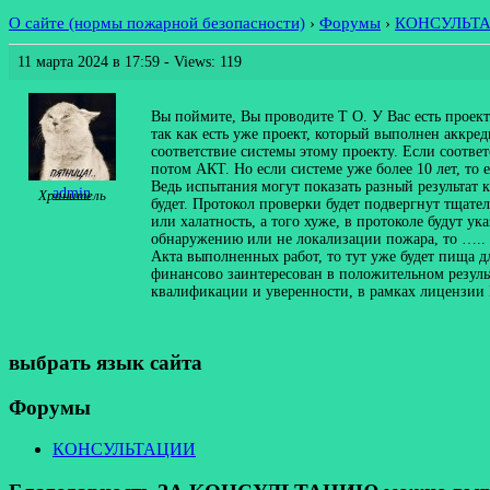
О сайте (нормы пожарной безопасности)
›
Форумы
›
КОНСУЛЬТ
11 марта 2024 в 17:59
- Views: 119
Вы поймите, Вы проводите Т О. У Вас есть проект
так как есть уже проект, который выполнен аккре
соответствие системы этому проекту. Если соотве
потом АКТ. Но если системе уже более 10 лет, то
Ведь испытания могут показать разный результат к
admin
Хранитель
будет. Протокол проверки будет подвергнут тщате
или халатность, а того хуже, в протоколе будут 
обнаружению или не локализации пожара, то ….. т
Акта выполненных работ, то тут уже будет пища д
финансово заинтересован в положительном результ
квалификации и уверенности, в рамках лицензии 
выбрать язык сайта
Форумы
КОНСУЛЬТАЦИИ