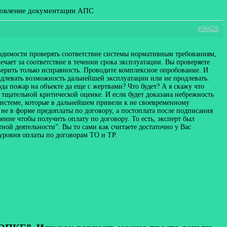
новление документации АПС
#36626
ходимости проверять соответствие системы нормативным требованиям,
чает за соответствие в течении срока эксплуатации. Вы проверяете
оверить только исправность. Проводите комплексное опробование. И
родлевать возможность дальнейшей эксплуатации или не продлевать.
да пожар на объекте да еще с жертвами? Что будет? А я скажу что
 тщательной критической оценке. И если будет доказана небрежность
 системе, которые в дальнейшем привели к не своевременному
 не в форме предоплаты по договору, а постоплата после подписания
ние чтобы получить оплату по договору. То есть, эксперт был
ной деятельности”. Вы то сами как считаете достаточно у Вас
уровня оплаты по договорам ТО и ТР.