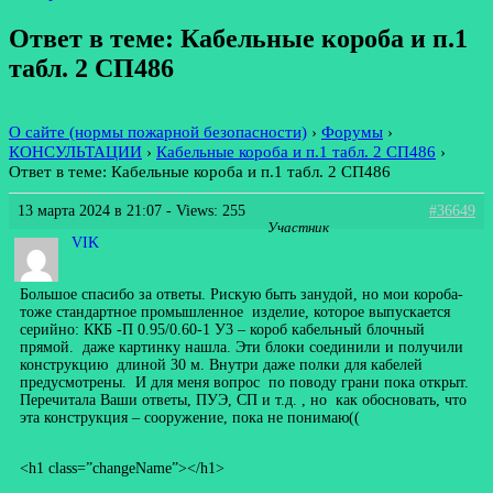
Ответ в теме: Кабельные короба и п.1
табл. 2 СП486
О сайте (нормы пожарной безопасности)
›
Форумы
›
КОНСУЛЬТАЦИИ
›
Кабельные короба и п.1 табл. 2 СП486
›
Ответ в теме: Кабельные короба и п.1 табл. 2 СП486
13 марта 2024 в 21:07
- Views: 255
#36649
Участник
VIK
Большое спасибо за ответы. Рискую быть занудой, но мои короба-
тоже стандартное промышленное изделие, которое выпускается
серийно: ККБ -П 0.95/0.60-1 У3 – короб кабельный блочный
прямой. даже картинку нашла. Эти блоки соединили и получили
конструкцию длиной 30 м. Внутри даже полки для кабелей
предусмотрены. И для меня вопрос по поводу грани пока открыт.
Перечитала Ваши ответы, ПУЭ, СП и т.д. , но как обосновать, что
эта конструкция – сооружение, пока не понимаю((
<h1 class=”changeName”></h1>