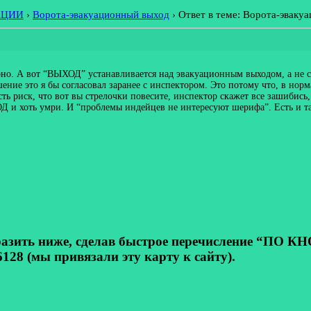
АЦИИ
›
Ворота-эвакуационный выход
›
Ответ в теме: Ворота-эваку
но. А вот “ВЫХОД” устанавливается над эвакуационным выходом, а не сп
ение это я бы согласовал заранее с инспектором. Это потому что, в но
сть риск, что вот вы стрелочки повесите, инспектор скажет все зашибис
 и хоть умри. И “проблемы индейцев не интересуют шерифа”. Есть и т
ь ниже, сделав быстрое перечисление “ПО КНОП
128 (мы привязали эту карту к сайту).