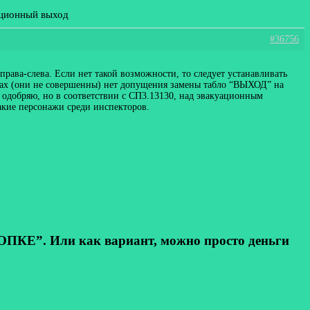
ационный выход
#36756
рава-слева. Если нет такой возможности, то следует устанавливать
рмах (они не совершенны) нет допущения замены табло “ВЫХОД” на
ь, одобряю, но в соответствии с СП3.13130, над эвакуационным
акие персонажи среди инспекторов.
КЕ”. Или как вариант, можно просто деньги