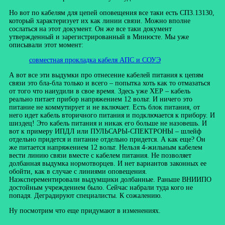
Но вот по кабелям для цепей оповещения все таки есть СП3.13130,
который характеризует их как линии связи. Можно вполне
сослаться на этот документ. Он же все таки документ
утвержденный и зарегистрированный в Минюсте. Мы уже
описывали этот момент:
совместная прокладка кабеля АПС и СОУЭ
А вот все эти выдумки про отнесение кабелей питания к цепям
связи это бла-бла только и всего – попытка хоть как то отмазаться
от того что наиудили в свое время. Здесь уже ХЕР – кабель
реально питает прибор напряжением 12 вольт. И ничего это
питание не коммутирует и не включает. Есть блок питания, от
него идет кабель вторичного питания и подключается к прибору. И
шиздец! Это кабель питания и никак его больше не назовешь. И
вот к примеру ИПДЛ или ПУЛЬСАРЫ-СПЕКТРОНЫ – шлейф
отдельно придется и питание отдельно придется. А как еще? Он
же питается напряжением 12 вольт. Нельзя 4-жильным кабелем
вести линию связи вместе с кабелем питания. Не позволяет
долбанная выдумка нормотворцев. И нет вариантов законных ее
обойти, как в случае с линиями оповещения.
Наэксперементировали выдумщики долбанные. Раньше ВНИИПО
достойным учреждением было. Сейчас набрали туда кого не
попадя. Деградируют специалисты. К сожалению.
Ну посмотрим что еще придумают в изменениях.