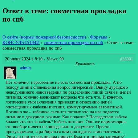
Ответ в теме: совместная прокладка
по сп6
О сайте (нормы пожарной безопасности)
›
Форумы
›
КОНСУЛЬТАЦИИ
›
совместная прокладка по сп6
›
Ответ в теме:
совместная прокладка по сп6
20 июня 2024 в 8:10
- Views: 99
#36901
Хранитель
admin
Нет конечно, пересечение не есть совместная прокладка. А по
поводу линий оповещения вопрос интересный. Ввиду дурацкого
недодуманного нововведения по разделению линий связи и цепей
питания, конечно возникают вопросы что есть что. И конечно,
логические умозаключения приводят к отнесению цепей
оповещения к кабелям питания, коммутируемым автоматикой.
Логично же – табличка светится потому что на нее подается
питание в дежурном режиме. Как подается? Посредством кабеля.
Значит что это за кабель? Кабель питания. Они же нормотворцы
эти вообще ничего не определили в документе. Просто
прокукарекали, а разбираться нам приходится самостоятельно.
Фига ли они теперь письма пишут? Куда эти письма затолкать?