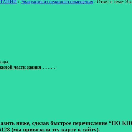
ЬТАЦИИ
›
Эвакуация из нежилого помещения
›
Ответ в теме: Э
ходы,
жилой части здания
……….
ь ниже, сделав быстрое перечисление “ПО КНОП
128 (мы привязали эту карту к сайту).