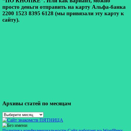
“ПО КНОПКЕ”. Или как вариант, можно
просто деньги отправить на карту Альфа-банка
2200 1523 8395 6128 (мы привязали эту карту к
сайту).
Архивы статей по месяцам
Архивы
статей
по
месяцам
Политика конфиденциальности
Сайт работает на WordPress