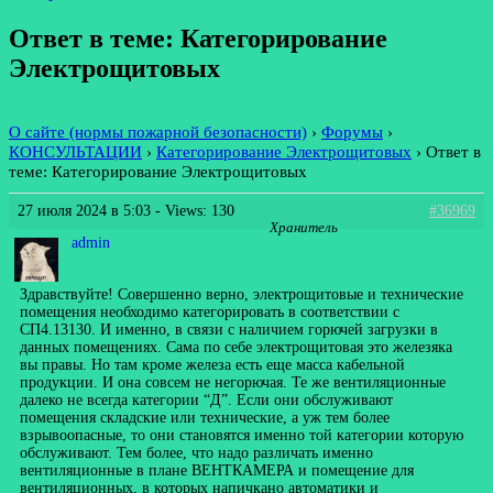
Ответ в теме: Категорирование
Электрощитовых
О сайте (нормы пожарной безопасности)
›
Форумы
›
КОНСУЛЬТАЦИИ
›
Категорирование Электрощитовых
›
Ответ в
теме: Категорирование Электрощитовых
27 июля 2024 в 5:03
- Views: 130
#36969
Хранитель
admin
Здравствуйте! Совершенно верно, электрощитовые и технические
помещения необходимо категорировать в соответствии с
СП4.13130. И именно, в связи с наличием горючей загрузки в
данных помещениях. Сама по себе электрощитовая это железяка
вы правы. Но там кроме железа есть еще масса кабельной
продукции. И она совсем не негорючая. Те же вентиляционные
далеко не всегда категории “Д”. Если они обслуживают
помещения складские или технические, а уж тем более
взрывоопасные, то они становятся именно той категории которую
обслуживают. Тем более, что надо различать именно
вентиляционные в плане ВЕНТКАМЕРА и помещение для
вентиляционных, в которых напичкано автоматики и