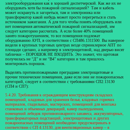
электрооборудования как в хорошей диспетчерской. Как же их не
оборудовать хотя бы пожарной сигнализацией? Там и кабель
может искрануть и загореться, там и электроника или
трансформатор какой нибудь может просто перегреться и стать
источником зажигания. А для того чтобы понять оборудовать или
нет помещения автоматической пожарной сигнализацией, им
следует категорию рассчитать. А если более 40% помещений
занято пожаротушением, то все помещения подлежат
оборудованию АУП, в соответствии с СП486.1311500. Вы наверное
видели в крупных торговых центрах везде спринклерное АПТ по
площади сделано, а например в электрощитовой, над дверью висят
таблички – ПОРОШОК НЕ ВХОДИТЬ. Это значит, что щитовая
получилась не “Д” и не “В4” категории и там пришлось
монтировать порошок.
Выделять противопожарными преградами электрощитовые и
прочие технические помещения, даже если они не пожароопасных
категорий, следует в соответствии с требованиями СП2.13130
(СП4 и СП7):
5.4.20. Требования к ограждающим конструкциям складских
помещений, кладовых для хранения белья, кладовых горючих
материалов, гладильных, мастерских, помещений для монтажа
станковых и объемных декораций, камер пылеудаления,
помещений лебедок противопожарного занавеса, аккумуляторных,
трансформаторных подстанций, электрощитовых и других
пожароопасных помещений необходимо предусматривать в
соответствии с СП 4.13130, для вентиляционных камер – в