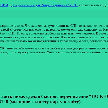
АЦИИ
›
Документация для “подсоединения” к СП
›
Ответ в теме: Д
тации речь идет. Что касается документации на СПЗ, то можно конечно 
 своей системе. Кстати, еще не известно, может они уже существуют. К
или СП1. То есть, возможно свободные контакты уже имеются. В этом с
 изменения в данном плане нет проблем. Или может быть есть комплект 
ументации указать точки подключения к управляющим реле, согласно ра
УК) вполне себе может поставить любые условия для реализации проекта
ньги, тот и музыку заказывает. Учтите в стоимости проектирование и все
ь ниже, сделав быстрое перечисление “ПО КНОП
128 (мы привязали эту карту к сайту).