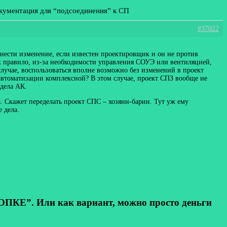
окументация для “подсоединения” к СП
#37022
внести изменение, если известен проектировщик и он не против
ак правило, из-за необходимости управления СОУЭ или вентиляцией,
лучае, воспользоваться вполне возможно без изменений в проект
автоматизации комплексной? В этом случае, проект СПЗ вообще не
здела АК.
. Скажет переделать проект СПС – хозяин-барин. Тут уж ему
 дела.
КЕ”. Или как вариант, можно просто деньги