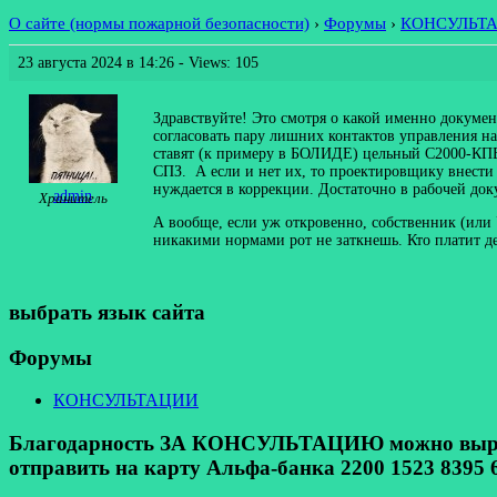
О сайте (нормы пожарной безопасности)
›
Форумы
›
КОНСУЛЬТ
23 августа 2024 в 14:26
- Views: 105
Здравствуйте! Это смотря о какой именно докумен
согласовать пару лишних контактов управления на
ставят (к примеру в БОЛИДЕ) цельный С2000-КПБ 
СПЗ. А если и нет их, то проектировщику внести
нуждается в коррекции. Достаточно в рабочей док
admin
Хранитель
А вообще, если уж откровенно, собственник (или 
никакими нормами рот не заткнешь. Кто платит де
выбрать язык сайта
Форумы
КОНСУЛЬТАЦИИ
Благодарность ЗА КОНСУЛЬТАЦИЮ можно выразит
отправить на карту Альфа-банка 2200 1523 8395 6