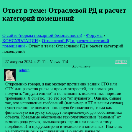
Ответ в теме: Отраслевой РД и расчет
категорий помещений
О сайте (нормы пожарной безопасности)
›
Форумы
›
КОНСУЛЬТАЦИИ
›
Отраслевой РД и расчет категорий
помещений
›
Ответ в теме: Отраслевой РД и расчет категорий
помещений
27 августа 2024 в 21:11
- Views: 114
#37033
Хранитель
admin
Откровенно говоря, я как эксперт противник всяких СТО или
СТУ или расчетов риска и прочих хитростей, позволяющих
получить “индульгенцию” и не исполнять положенные нормами
требования. Я считаю, что это все “от лукавого”. Однако, бывает
так, что исполнение требований (например АПТ в вашем случае)
существенно не повысят пожарную безопасность, тогда как
финансовую нагрузку создадут неприемлемую для собственника
объекта. Котельные обеспечены технологическими “замками” от
всякого рода утечек, вызывающих взрыв или пожар и тому
подобное. Это предусмотрено в технологии котельных. Иначе их
не допустили бы к эксплуатации. По этому, какие то