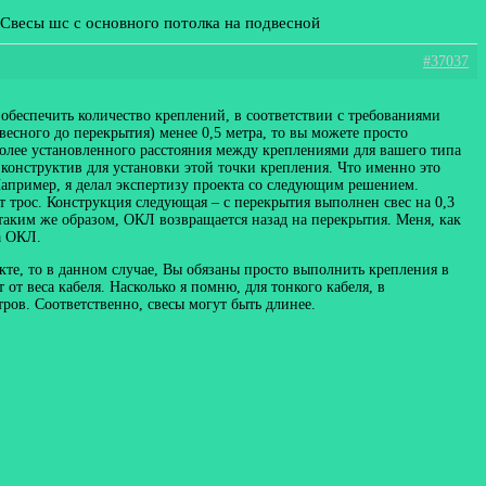
 Свесы шс с основного потолка на подвесной
#37037
обеспечить количество креплений, в соответствии с требованиями
весного до перекрытия) менее 0,5 метра, то вы можете просто
 более установленного расстояния между креплениями для вашего типа
й конструктив для установки этой точки крепления. Что именно это
 Например, я делал экспертизу проекта со следующим решением.
т трос. Конструкция следующая – с перекрытия выполнен свес на 0,3
о таким же образом, ОКЛ возвращается назад на перекрытия. Меня, как
а ОКЛ.
кте, то в данном случае, Вы обязаны просто выполнить крепления в
от веса кабеля. Насколько я помню, для тонкого кабеля, в
ров. Соответственно, свесы могут быть длинее.