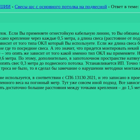
АЦИИ
›
Свесы шс с основного потолка на подвесной
›
Ответ в теме:
олок. Если Вы применяете огнестойкую кабельную линию, то Вы обязаны 
ано крепление через каждые 0,5 метра, а длина свеса (расстояние от под
зависит от того типа ОКЛ который Вы используете. Если же длина свеса
е где то посредине свеса. А это значит, что придется монтировать неки
ще – это опять же зависит от того какой именно тип ОКЛ вы применяете.
0,6 метра. По этому, дополнительно, в запотолочном пространстве натяну
 опять свес 0,3 метра до подвесного потолка. Устанавливается ИП. Точн
 троса не было, то я сделал бы замечание о нарушении методики монтаж
е используется, в соответствии с СП6.13130.2021, и это записано в прое
нного веса на погонный метр. Тут уже совсем иной подход. Все зависит 
ть достаточно большие расстояния между точками крепления – до 1,5 мет