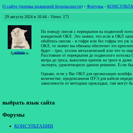
О сайте (нормы пожарной безопасности)
›
Форумы
›
КОНСУЛЬТ
29 августа 2024 в 10:44
- Views: 171
По поводу свесов с перекрытия на подвесной пот
конкретной ОКЛ. Это значит, что если в ОКЛ запис
обойтись свесом – в гофре или без гофры это уж 
ОКЛ, то значит вы обязаны обеспечит это креплени
будет – трос, уголок металлический или что то е
admin
Хранитель
Расстояние от перекрытия до подвесного потолка 
метра до троса, выполнен крепеж на тросе и далее
эксперта, удовлетворило данное решение. Если бы
Однако, если у Вас ОКЛ для организации шлейфа н
количестве, предписанном ПУЭ для кабеля определе
зависимости от методики прокладки, там могут бы
выбрать язык сайта
Форумы
КОНСУЛЬТАЦИИ