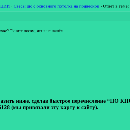
АЦИИ
›
Свесы шс с основного потолка на подвесной
›
Ответ в теме:
чке? Ткните носом, чет я не нашёл.
ь ниже, сделав быстрое перечисление “ПО КНОП
128 (мы привязали эту карту к сайту).