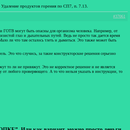
: Удаление продуктов горения по СП7, п. 7.13.
#37061
ки ГОТВ могут быть опасны для организма человека. Например, от
зистой глаз и дыхательных путей. Ведь не просто так дается время
ало ли что там осталось тлеть и дымиться. Это также может быть
ль. Это что случись, за такие конструкторские решения серьезно
яжут то ли не привяжут. Это не корректное решение и не является
от любого проверяющего. А то что нельзя указать в инструкции, то
КЕ”. Или как вариант, можно просто деньги