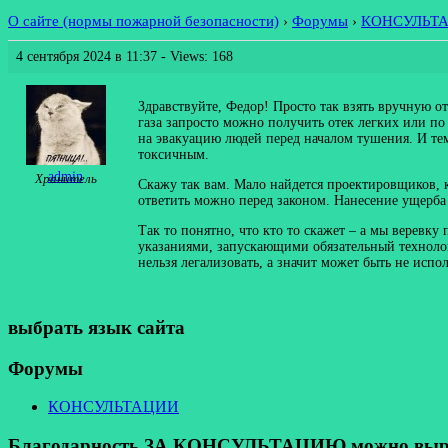
О сайте (нормы пожарной безопасности)
›
Форумы
›
КОНСУЛЬТ
4 сентября 2024 в 11:37
- Views: 168
Здравствуйте, Федор! Просто так взять вручную о
газа запросто можно получить отек легких или по
на эвакуацию людей перед началом тушения. И тем
токсичным.
admin
Хранитель
Скажу так вам. Мало найдется проектировщиков, к
ответить можно перед законом. Нанесение ущерба 
Так то понятно, что кто то скажет – а мы веревку
указаниями, запускающими обязательный технолог
нельзя легализовать, а значит может быть не испо
выбрать язык сайта
Форумы
КОНСУЛЬТАЦИИ
Благодарность ЗА КОНСУЛЬТАЦИЮ можно выразит