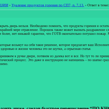
АЦИИ
›
Удаление продуктов горения по СП7, п. 7.13.
›
Ответ в теме
ткрыть дверь нельзя. Необходимо помнить, что продукты горения и остат
 крайней мере отравление. Порошок также может вызвать раздражение сли
 более, нет никакой гарантии, что ГОТВ окончательно потушил пожар. М
оторые возьмут на себя такое решение, которое предлагает ваш Исполните
здоровью и жизни человека это не шутки, а серьезная статья.
 привяжем к ручке двери, потянем из далека вот и все. Но тут то ли прив
ический процесс. Это даже в инструкцию не напишешь – по шапке сразу 
лнено.
ь ниже, сделав быстрое перечисление “ПО КНОП