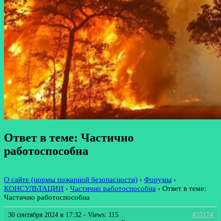
Ответ в теме: Частично
работоспособна
О сайте (нормы пожарной безопасности)
›
Форумы
›
КОНСУЛЬТАЦИИ
›
Частично работоспособна
›
Ответ в теме:
Частично работоспособна
30 сентября 2024 в 17:32
- Views: 115
#37174