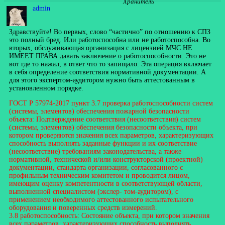
Хранитель
admin
Здравствуйте! Во первых, слово “частично” по отношению к СПЗ
это полный бред. Или работоспособна или не работоспособна. Во
вторых, обслуживающая организация с лицензией МЧС НЕ
ИМЕЕТ ПРАВА давать заключение о работоспособности. Это не
вот где то нажал, в ответ что то запищало. Эта операция включает
в себя определение соответствия нормативной документации. А
для этого экспертом-аудитором нужно быть аттестованным в
установленном порядке.
ГОСТ Р 57974-2017 пункт 3.7 проверка работоспособности систем
(системы, элементов) обеспечения пожарной безопасности
объекта: Подтверждение соответствия (несоответствия) систем
(системы, элементов) обеспечения безопасности объекта, при
котором проверяются значения всех параметров, характеризующих
способность выполнять заданные функции и их соответствие
(несоответствие) требованиям законодательства, а также
нормативной, технической и/или конструкторской (проектной)
документации, стандарта организации, согласованного с
профильным техническим комитетом и проводится лицом,
имеющим оценку компетентности в соответствующей области,
выполненной специалистом (экслер- том-аудитором), с
применением необходимого аттестованного испытательного
оборудования и поверенных средств измерений.
3.8 работоспособность: Состояние объекта, при котором значения
всех параметров, характеризующих способность выполнять