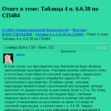
Ответ в теме: Таблица 4 п. 6.6.38 по
СП484
О сайте (нормы пожарной безопасности)
›
Форумы
›
КОНСУЛЬТАЦИИ
›
Таблица 4 п. 6.6.38 по СП484
›
Ответ в теме:
Таблица 4 п. 6.6.38 по СП484
1 ноября 2024 в 7:59
- Views: 172
#37266
Хранитель
admin
В этом случае, все пространство над Амстронгом будет являться
запотолочным пространством. Учитывая наличие кабельного лотка
и отсутствие огнестойкости гипсовой перегородки, скорее всего
(считать нагрузку следует) потребуется защита ПС всего
запотолочного пространства. В любом случае, гипсовая
перегородка является некой строительной конструкцией, которая
выступает от уровня потолка на расстояние более о,25 м. По этому,
запотолочные извещатели (а они видимо будут, учитывая
широкую щель в гипсе возле потолка и наличие там кабеля),
следует устанавливать на расстоянии не менее 0,5 метра от
гипсовой перегородки, в соответствии с п. 6.6.38. Защита
кабельного лотка (а это по сути кабельный лоток и венткороб в