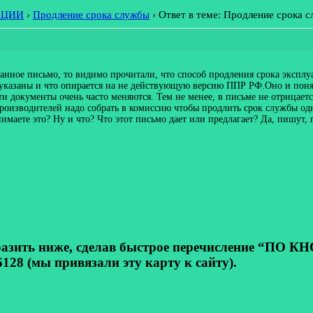
АЦИИ
›
Продление срока службы
›
Ответ в теме: Продление срока 
данное письмо, то видимо прочитали, что способ продления срока экспл
указаны и что опирается на не действующую версию ППР РФ.Оно и понят
документы очень часто меняются. Тем не менее, в письме не отрицается
 производителей надо собрать в комиссию чтобы продлить срок службы о
нимаете это? Ну и что? Что этот письмо дает или предлагает? Да, пишут
ь ниже, сделав быстрое перечисление “ПО КНОП
128 (мы привязали эту карту к сайту).