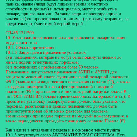
панике, свалке (люди будут лишены зрения и частично
способности и дышать) и потенциально, могут погибнуть в
пожаре, при его наличии. За такие вещи и проектировщика и
заказчика (кто проектировал и принимал) в тюрьму отправить, за
вредительство, будет самой верной мерой.
СП485.1311500
10. Установки порошкового и газопорошкового пожаротушения
модульного типа
10.1. Область применения
10.1.3. Запрещается применение установок:
а) в помещениях, которые не могут быть покинуты людьми до
начала подачи огнетушащих порошков;
б) в помещениях с пребыванием более 50 человек.
Примечание: допускается применение АУПП и АУГПП для
защиты помещений класса функциональной пожарной опасности
Ф5.1 (здания производственного назначения согласно [1]), а также
складских помещений класса функциональной пожарной
опасности Ф5.2 при наличии в них пожарной нагрузки класса B
по ГОСТ 27331-87 (склады горюче-смазочных материалов и т.п). В
проекте на установку пожаротушения должно быть указано, что
персонал, работающий в данных помещениях, должен быть
проинструктирован об опасных факторах для человека,
возникающих при подаче порошка из модулей пожаротушения, а
также периодически проходить тренировку согласно Правил [6].
Как видите в оглавлении раздела и в основном тексте пункта
10.1.3 отсутствует слово АВТОМАТИЧЕСКАЯ СИСТЕМА. Есть