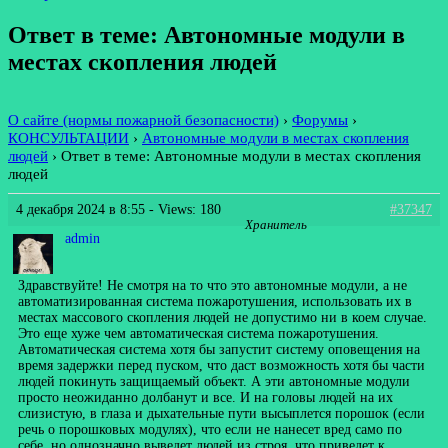
Ответ в теме: Автономные модули в
местах скопления людей
О сайте (нормы пожарной безопасности)
›
Форумы
›
КОНСУЛЬТАЦИИ
›
Автономные модули в местах скопления
людей
›
Ответ в теме: Автономные модули в местах скопления
людей
4 декабря 2024 в 8:55
- Views: 180
#37347
Хранитель
admin
Здравствуйте! Не смотря на то что это автономные модули, а не
автоматизированная система пожаротушения, использовать их в
местах массового скопления людей не допустимо ни в коем случае.
Это еще хуже чем автоматическая система пожаротушения.
Автоматическая система хотя бы запустит систему оповещения на
время задержки перед пуском, что даст возможность хотя бы части
людей покинуть защищаемый объект. А эти автономные модули
просто неожиданно долбанут и все. И на головы людей на их
слизистую, в глаза и дыхательные пути высыплется порошок (если
речь о порошковых модулях), что если не нанесет вред само по
себе, но однозначно выведет людей из строя, что приведет к