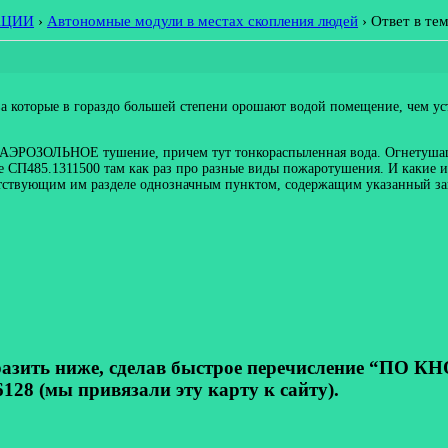
АЦИИ
›
Автономные модули в местах скопления людей
›
Ответ в те
ва которые в гораздо большей степени орошают водой помещение, чем ус
о АЭРОЗОЛЬНОЕ тушение, причем тут тонкораспыленная вода. Огнетушащи
ее СП485.1311500 там как раз про разные виды пожаротушения. И каки
тствующим им разделе однозначным пунктом, содержащим указанный запре
ь ниже, сделав быстрое перечисление “ПО КНОП
128 (мы привязали эту карту к сайту).