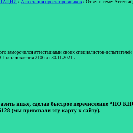
ЬТАЦИИ
›
Аттестация проектировщиков
›
Ответ в теме: Аттеста
емного заморочился аттестациями своих специалистов-испытателей
8 Постановления 2106 от 30.11.2021г.
ь ниже, сделав быстрое перечисление “ПО КНОП
128 (мы привязали эту карту к сайту).