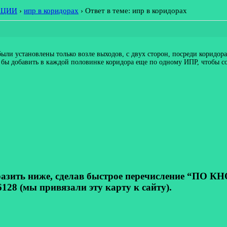
АЦИИ
›
ипр в коридорах
›
Ответ в теме: ипр в коридорах
были установлены только возле выходов, с двух сторон, посреди коридо
о бы добавить в каждой половинке коридора еще по одному ИПР, чтобы со
ь ниже, сделав быстрое перечисление “ПО КНОП
128 (мы привязали эту карту к сайту).