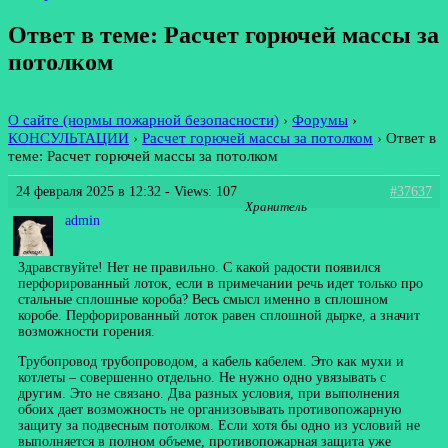
Ответ в теме: Расчет горючей массы за
потолком
О сайте (нормы пожарной безопасности)
›
Форумы
›
КОНСУЛЬТАЦИИ
›
Расчет горючей массы за потолком
›
Ответ в
теме: Расчет горючей массы за потолком
24 февраля 2025 в 12:32
- Views: 107
#37637
Хранитель
admin
Здравствуйте! Нет не правильно. С какой радости появился
перфорированный лоток, если в примечании речь идет только про
стальные сплошные короба? Весь смысл именно в сплошном
коробе. Перфорированный лоток равен сплошной дырке, а значит
возможности горения.
Трубопровод трубопроводом, а кабель кабелем. Это как мухи и
котлеты – совершенно отдельно. Не нужно одно увязывать с
другим. Это не связано. Два разных условия, при выполнения
обоих дает возможность не организовывать противопожарную
защиту за подвесным потолком. Если хотя бы одно из условий не
выполняется в полном объеме, противопожарная защита уже