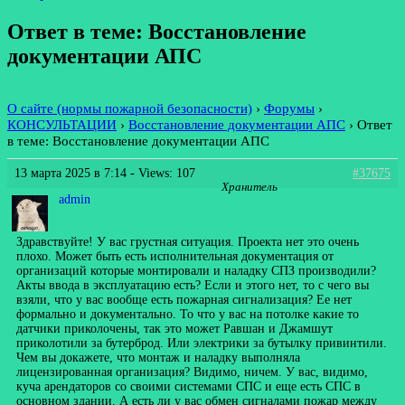
Ответ в теме: Восстановление
документации АПС
О сайте (нормы пожарной безопасности)
›
Форумы
›
КОНСУЛЬТАЦИИ
›
Восстановление документации АПС
›
Ответ
в теме: Восстановление документации АПС
13 марта 2025 в 7:14
- Views: 107
#37675
Хранитель
admin
Здравствуйте! У вас грустная ситуация. Проекта нет это очень
плохо. Может быть есть исполнительная документация от
организаций которые монтировали и наладку СПЗ производили?
Акты ввода в эксплуатацию есть? Если и этого нет, то с чего вы
взяли, что у вас вообще есть пожарная сигнализация? Ее нет
формально и документально. То что у вас на потолке какие то
датчики приколочены, так это может Равшан и Джамшут
приколотили за бутерброд. Или электрики за бутылку привинтили.
Чем вы докажете, что монтаж и наладку выполняла
лицензированная организация? Видимо, ничем. У вас, видимо,
куча арендаторов со своими системами СПС и еще есть СПС в
основном здании. А есть ли у вас обмен сигналами пожар между