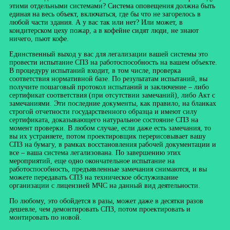
этими отдельными системами? Система оповещения должна быть
единая на весь объект, включаться, где бы что не загорелось в
любой части здания. А у вас так или нет? Или может, в
кондитерском цеху пожар, а в кофейне сидят люди, не знают
ничего, пьют кофе.
Единственный выход у вас для легализации вашей системы это
провести испытание СПЗ на работоспособность на вашем объекте.
В процедуру испытаний входит, в том числе, проверка
соответствия нормативной базе. По результатам испытаний, вы
получите пошаговый протокол испытаний и заключение – либо
сертификат соответствия (при отсутствии замечаний), либо Акт с
замечаниями. Эти последние документы, как правило, на бланках
строгой отчетности государственного образца и имеют силу
сертификата, доказывающего натуральное состояние СПЗ на
момент проверки. В любом случае, если даже есть замечания, то
вы их устраняете, потом проектировщик перерисовывает вашу
СПЗ на бумагу, в рамках восстановления рабочей документации и
все – ваша система легализована. По завершению этих
мероприятий, еще одно окончательное испытание на
работоспособность, предъявленные замечания снимаются, и вы
можете передавать СПЗ на техническое обслуживание
организации с лицензией МЧС на данный вид деятельности.
По любому, это обойдется в разы, может даже в десятки разов
дешевле, чем демонтировать СПЗ, потом проектировать и
монтировать по новой.